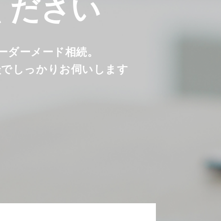
ください
オーダーメード相続。
談でしっかりお伺いします