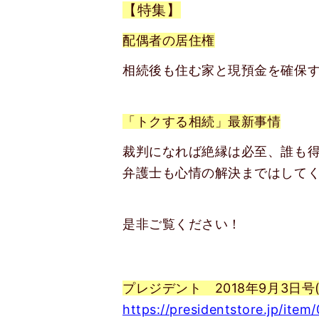
【特集】
配偶者の居住権
相続後も住む家と現預金を確保
「トクする相続」最新事情
裁判になれば絶縁は必至、誰も
弁護士も心情の解決まではして
是非ご覧ください！
プレジデント 2018年9月3日号
https://presidentstore.jp/item