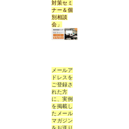
対策セミ
ナー＆個
別相談
会」
メールア
ドレスを
ご登録さ
れた方
に、実例
を掲載し
たメール
マガジン
をお送り