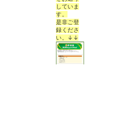
していま
す。
是非ご登
録くださ
い。↓↓