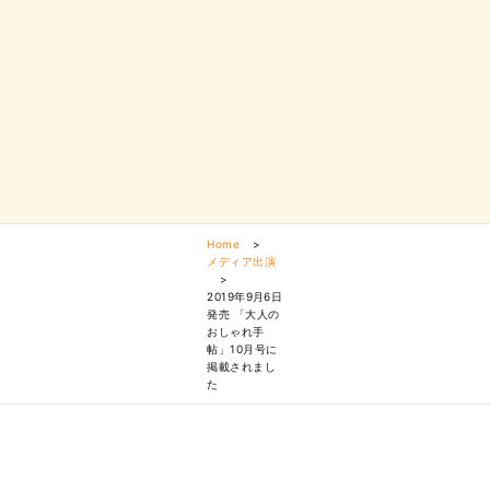
Home
>
メディア出演
>
2019年9月6日
発売 「大人の
おしゃれ手
帖」10月号に
掲載されまし
た