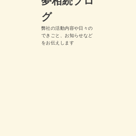
夢相続ブロ
グ
弊社の活動内容や日々の
できごと、お知らせなど
をお伝えします