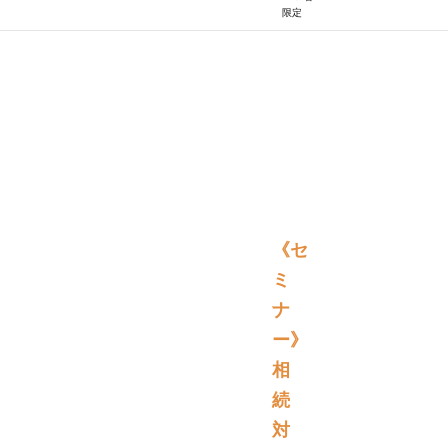
限定
《セ
ミ
ナ
ー》
相
続
対