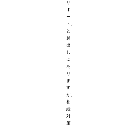
サ
ポ
ー
ト」
と
見
出
し
に
あ
り
ま
す
が、
相
続
対
策