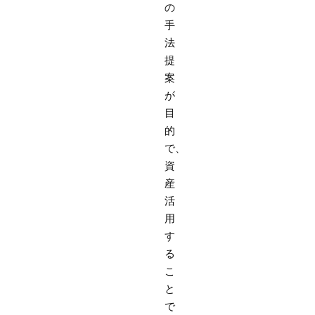
の
手
法
提
案
が
目
的
で、
資
産
活
用
す
る
こ
と
で