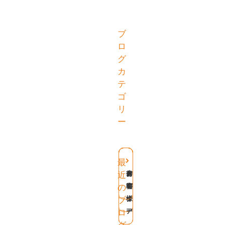
ブ
ロ
グ
カ
テ
ゴ
リ
ー
最
お
セ
メ
書
近
客
ミ
デ
籍
の
様
ナ
ィ
ブ
ー
ア
ロ
グ