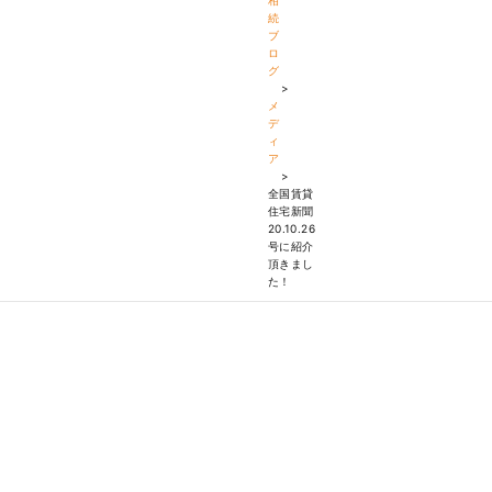
相
続
ブ
ロ
グ
>
メ
デ
ィ
ア
>
全国賃貸
住宅新聞
20.10.26
号に紹介
頂きまし
た！