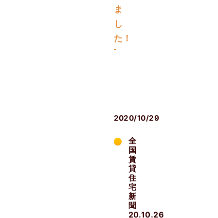
ま
し
た！
メ
デ
ィ
ア
2020/10/29
全
国
賃
貸
住
宅
新
聞
20.10.26