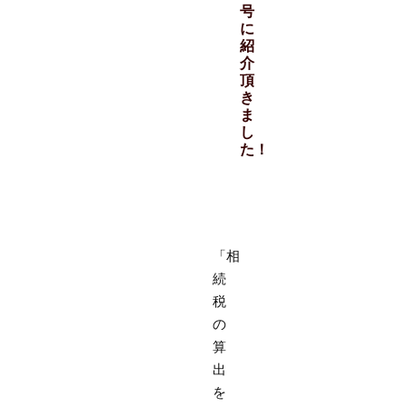
号
に
紹
介
頂
き
ま
し
た！
「相
続
税
の
算
出
を