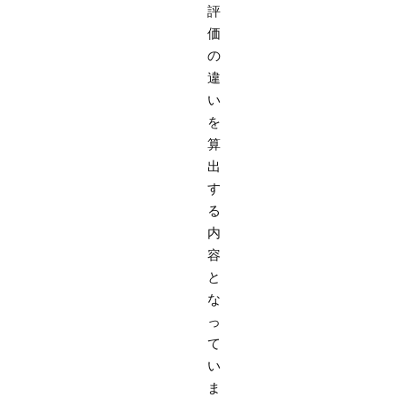
評
価
の
違
い
を
算
出
す
る
内
容
と
な
っ
て
い
ま