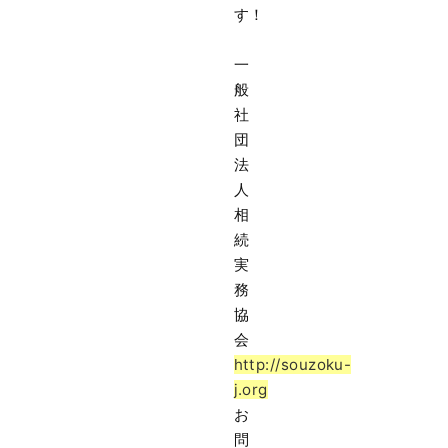
す！
一
般
社
団
法
人
相
続
実
務
協
会
http://souzoku-
j.org
お
問