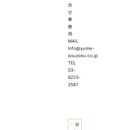
合
せ
事
務
局
MAIL
info@yume-
souzoku.co.jp
TEL
03-
6225-
2587
＜
前