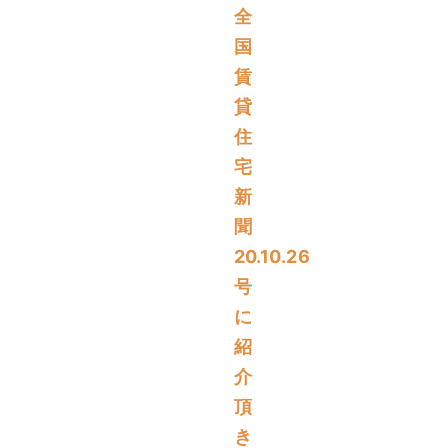
全
国
賃
貸
住
宅
新
聞
20.10.26
号
に
紹
介
頂
き