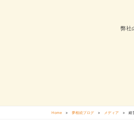
弊社
Home
>
夢相続ブログ
>
メディア
>
経