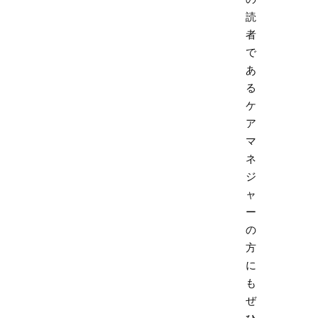
読
者
で
あ
る
ケ
ア
マ
ネ
ジ
ャ
ー
の
方
に
も
ぜ