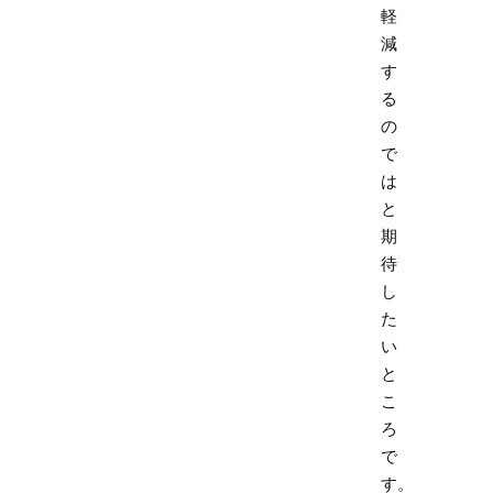
軽
減
す
る
の
で
は
と
期
待
し
た
い
と
こ
ろ
で
す。