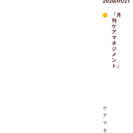
2020/01/21
「月
刊
ケ
ア
マ
ネ
ジ
メ
ン
ト」
ケ
ア
マ
ネ