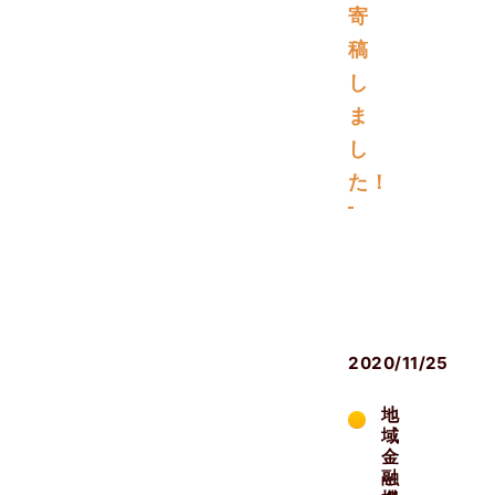
寄
稿
し
ま
し
た！
メ
デ
ィ
ア
2020/11/25
地
域
金
融