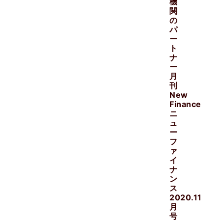
機
関
の
パ
ー
ト
ナ
ー
月
刊
New
Finance
ニ
ュ
ー
フ
ァ
イ
ナ
ン
ス
2020.11
月
号