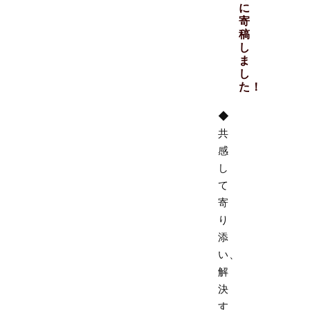
に
寄
稿
し
ま
し
た！
◆
共
感
し
て
寄
り
添
い、
解
決
す