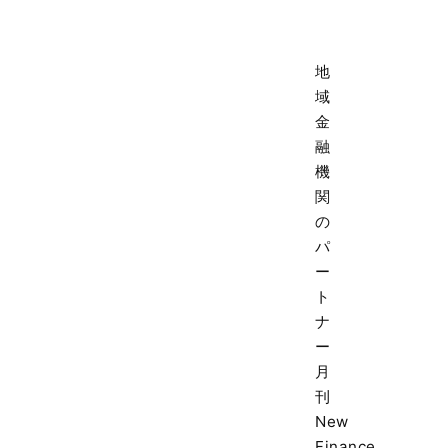
地
域
金
融
機
関
の
パ
ー
ト
ナ
ー
月
刊
New
Finance