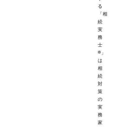
る
「相
続
実
務
士
®」
は
相
続
対
策
の
実
務
家