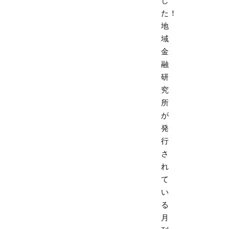
し
た！
地
域
金
融
研
究
所
が
発
行
さ
れ
て
い
る
月