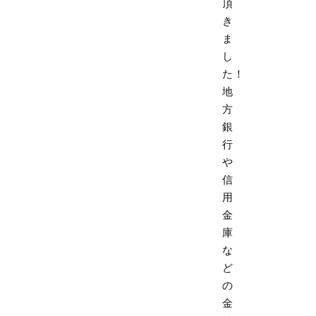
頂
き
ま
し
た！
地
方
銀
行
や
信
用
金
庫
な
ど
の
金