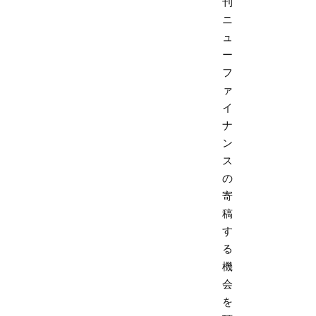
刊
ニ
ュ
ー
フ
ァ
イ
ナ
ン
ス
の
寄
稿
す
る
機
会
を