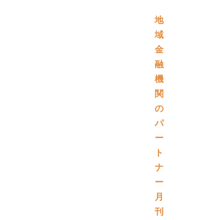
地
域
金
融
機
関
の
パ
ー
ト
ナ
ー
月
刊