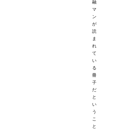
融
マ
ン
が
読
ま
れ
て
い
る
冊
子
だ
と
い
う
こ
と