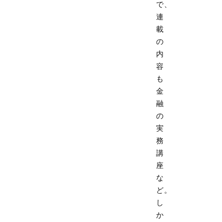
で、
連
載
の
内
容
も
金
融
の
実
務
講
座
な
ど。
し
か