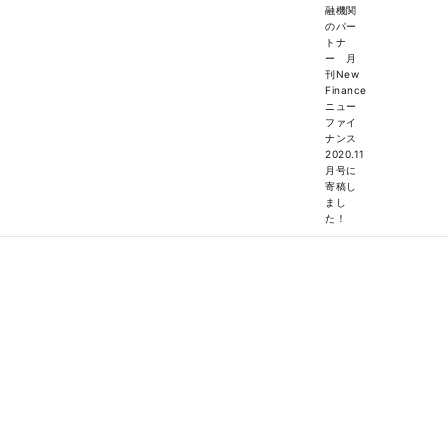
融機関
のパー
トナ
ー 月
刊New
Finance
ニュー
ファイ
ナンス
2020.11
月号に
寄稿し
まし
た！