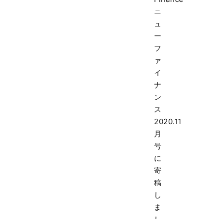
ニ
ュ
ー
フ
ァ
イ
ナ
ン
ス
2020.11
月
号
に
寄
稿
し
ま