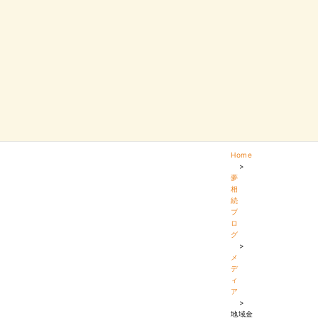
Home
>
夢
相
続
ブ
ロ
グ
>
メ
デ
ィ
ア
>
地域金