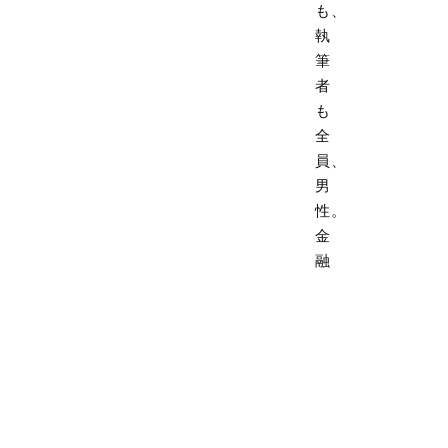
も、
執
筆
者
も
全
員、
男
性。
金
融
機
関
の
雰
囲
気
が