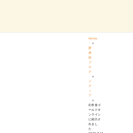
Home
>
夢
相
続
ブ
ロ
グ
>
メ
デ
ィ
ア
>
幻冬舎ゴ
ールドオ
ンライン
に紹介さ
れまし
た