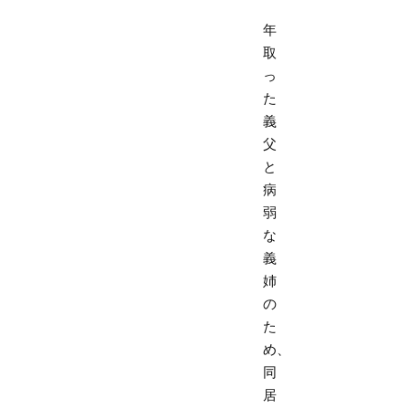
年
取
っ
た
義
父
と
病
弱
な
義
姉
の
た
め、
同
居