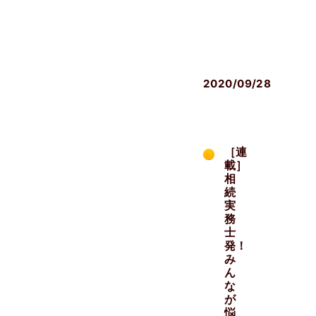
メ
デ
ィ
ア
2020/09/28
［連
載］
相
続
実
務
士
発！
み
ん
な
が
悩