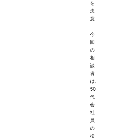
を
決
意
今
回
の
相
談
者
は、
50
代
会
社
員
の
松