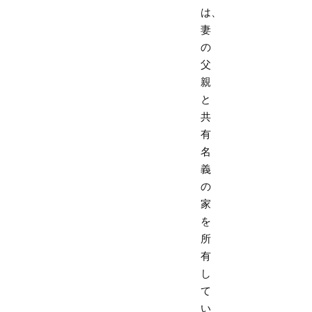
は、
妻
の
父
親
と
共
有
名
義
の
家
を
所
有
し
て
い