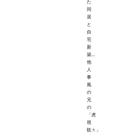
た
同
居
と
自
宅
新
築…
他
人
事
風
の
兄
の
「虎
視
眈々」