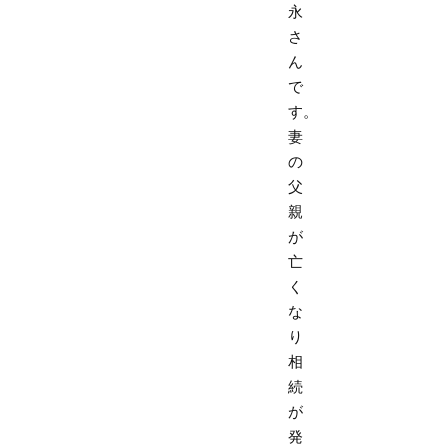
永
さ
ん
で
す。
妻
の
父
親
が
亡
く
な
り
相
続
が
発