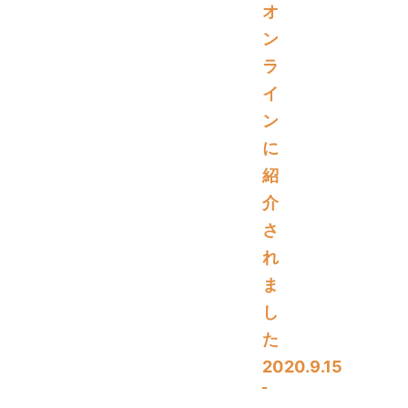
オ
ン
ラ
イ
ン
に
紹
介
さ
れ
ま
し
た
2020.9.15