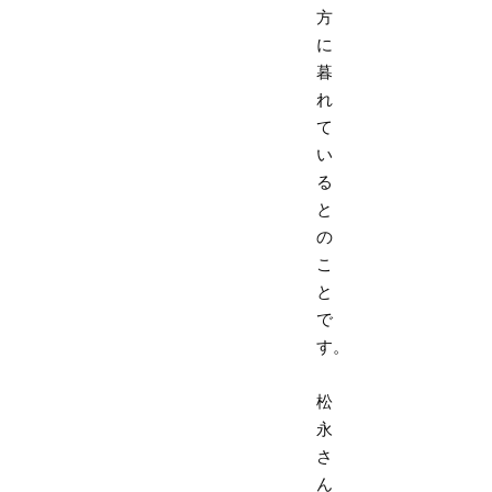
方
に
暮
れ
て
い
る
と
の
こ
と
で
す。
松
永
さ
ん