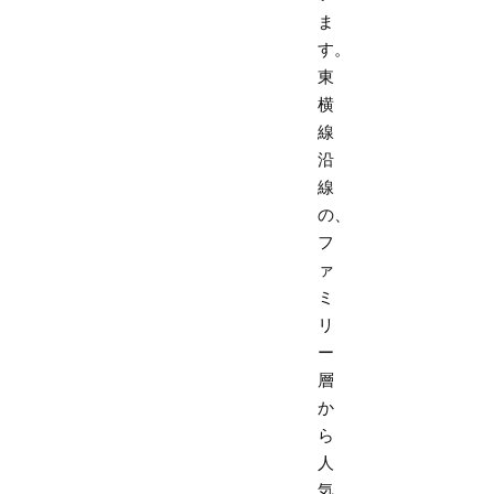
ま
す。
東
横
線
沿
線
の、
フ
ァ
ミ
リ
ー
層
か
ら
人
気