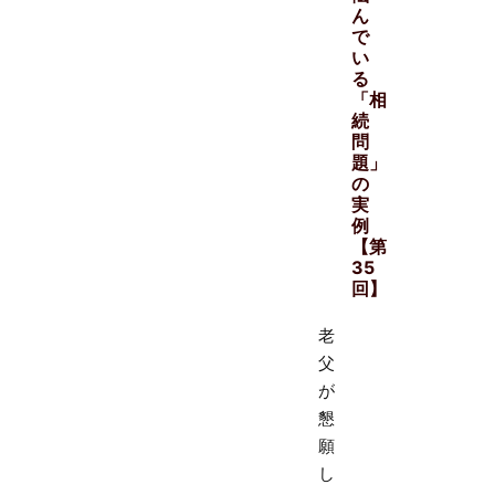
ん
で
い
る
「相
続
問
題」
の
実
例
【第
35
回】
老
父
が
懇
願
し