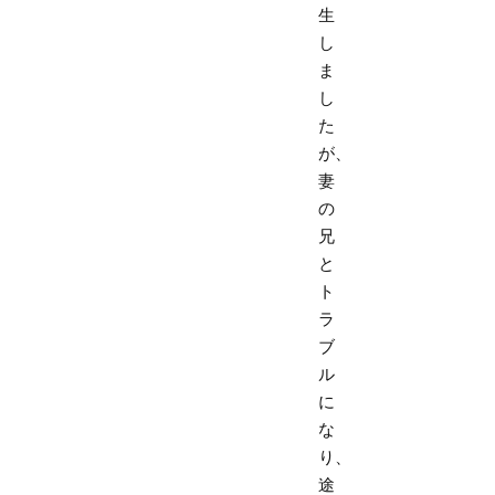
生
し
ま
し
た
が、
妻
の
兄
と
ト
ラ
ブ
ル
に
な
り、
途