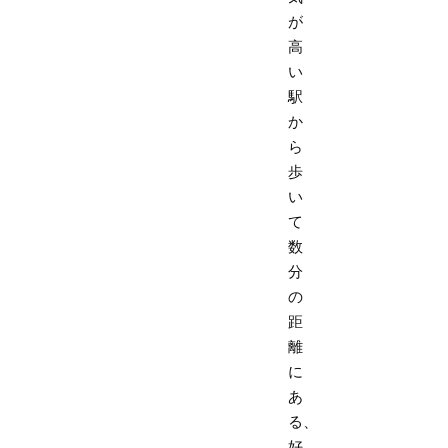
が
高
い
駅
か
ら
歩
い
て
数
分
の
距
離
に
あ
る、
好