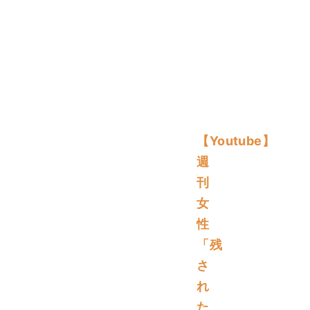
【Youtube】
週
刊
女
性
「残
さ
れ
た