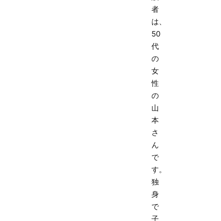
者
は、
50
代
の
女
性
の
山
本
さ
ん
で
す。
独
身
で
子