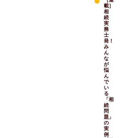
載］
相
続
実
務
士
発！
み
ん
な
が
悩
ん
で
い
る
「相
続
問
題」
の
実
例