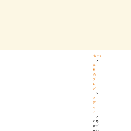
Home
>
夢
相
続
ブ
ロ
グ
>
メ
デ
ィ
ア
>
幻冬
舎ゴ
ール