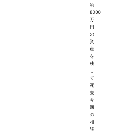
約
8000
万
円
の
資
産
を
残
し
て
死
去
今
回
の
相
談