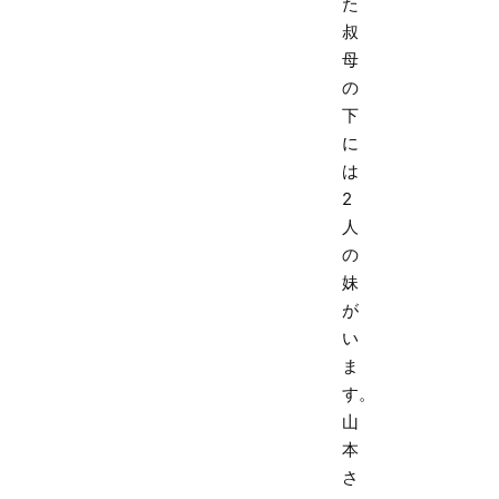
た
叔
母
の
下
に
は
2
人
の
妹
が
い
ま
す。
山
本
さ