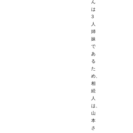
ん
は
3
人
姉
妹
で
あ
る
た
め、
相
続
人
は、
山
本
さ