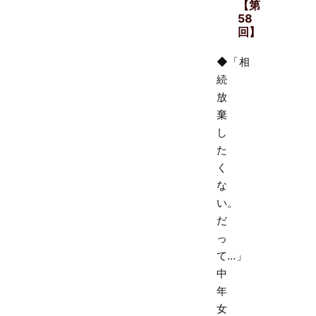
【第
58
回】
◆「相
続
放
棄
し
た
く
な
い。
だ
っ
て…」
中
年
女