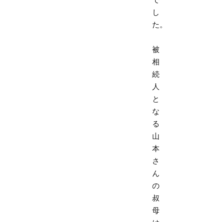
し
た。
被
相
続
人
と
な
る
山
本
さ
ん
の
叔
母