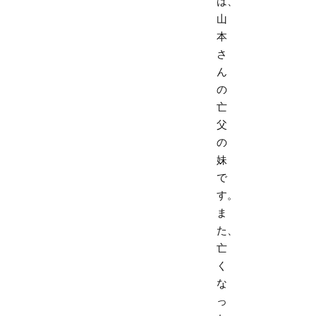
は、
山
本
さ
ん
の
亡
父
の
妹
で
す。
ま
た、
亡
く
な
っ