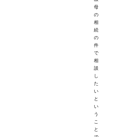
母
の
相
続
の
件
で
相
談
し
た
い
と
い
う
こ
と
で