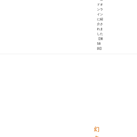
ドオ
ンラ
イン
に紹
介さ
れま
した
【第
58
回】
幻