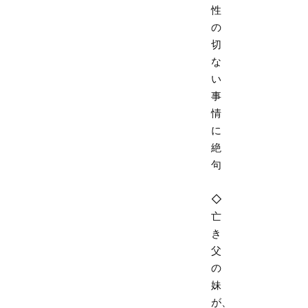
性
の
切
な
い
事
情
に
絶
句
◇
亡
き
父
の
妹
が、