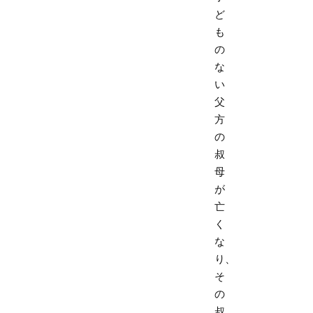
ど
も
の
な
い
父
方
の
叔
母
が
亡
く
な
り、
そ
の
叔