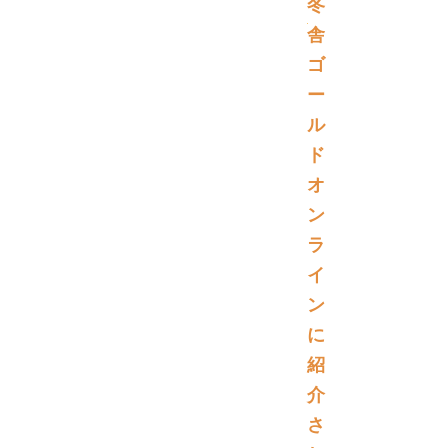
冬
舎
ゴ
ー
ル
ド
オ
ン
ラ
イ
ン
に
紹
介
さ