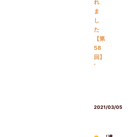
れ
ま
し
た
【第
58
回】
メ
デ
ィ
ア
2021/03/05
［連