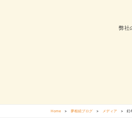
弊社
Home
>
夢相続ブログ
>
メディア
>
幻