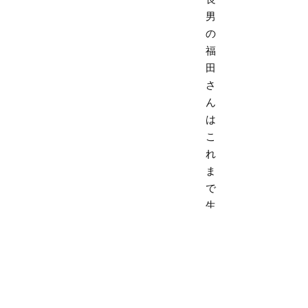
男
の
福
田
さ
ん
は
こ
れ
ま
で
生
家
を
出
た
こ