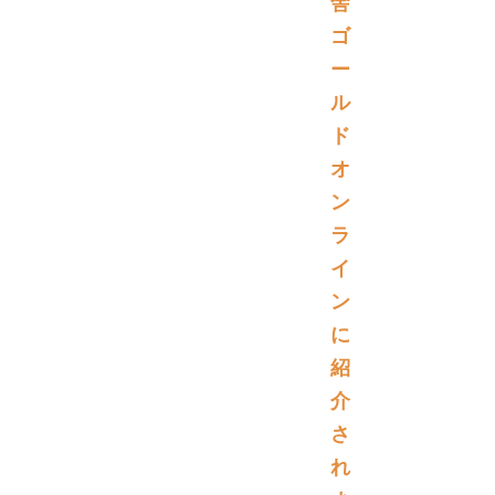
舎
ゴ
ー
ル
ド
オ
ン
ラ
イ
ン
に
紹
介
さ
れ