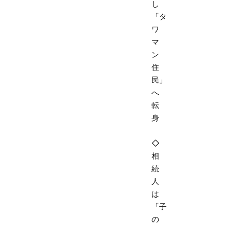
し
「タ
ワ
マ
ン
住
民」
へ
転
身
◇
相
続
人
は
「子
の