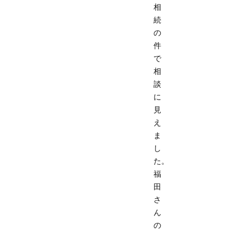
相
続
の
件
で
相
談
に
見
え
ま
し
た。
福
田
さ
ん
の