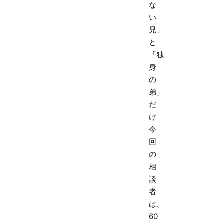
な
い
兄」
と
「独
身
の
弟」
だ
け
今
回
の
相
談
者
は、
60