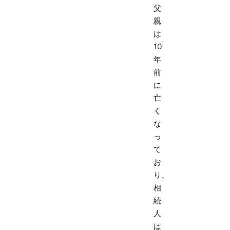
父
親
は
10
年
前
に
亡
く
な
っ
て
お
り、
相
続
人
は