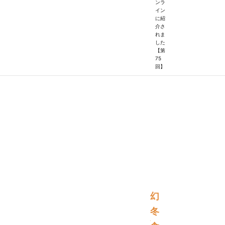
ンラ
イン
に紹
介さ
れま
した
【第
75
回】
幻
冬