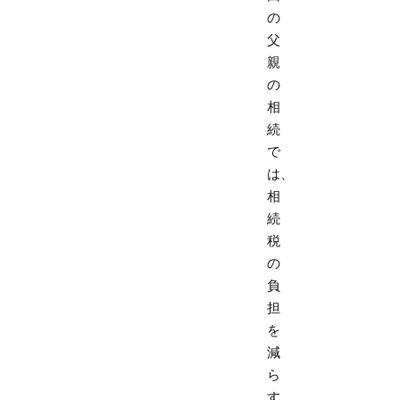
の
父
親
の
相
続
で
は、
相
続
税
の
負
担
を
減
ら
す