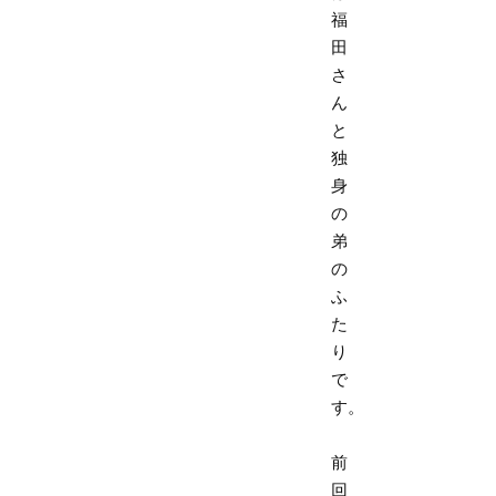
福
田
さ
ん
と
独
身
の
弟
の
ふ
た
り
で
す。
前
回