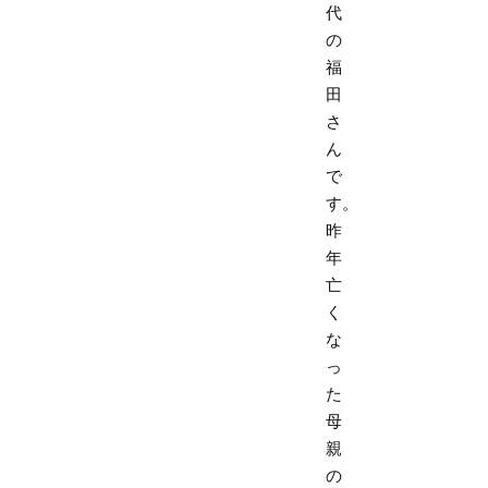
代
の
福
田
さ
ん
で
す。
昨
年
亡
く
な
っ
た
母
親
の