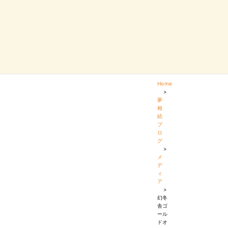
Home
>
夢
相
続
ブ
ロ
グ
>
メ
デ
ィ
ア
>
幻冬
舎ゴ
ール
ドオ