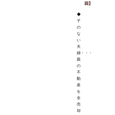
回】
◆
子
の
な
い
夫
婦・・・
親
の
不
動
産
を
全
売
却