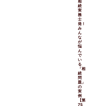
相
続
実
務
士
発！
み
ん
な
が
悩
ん
で
い
る
「相
続
問
題」
の
実
例
【第
75