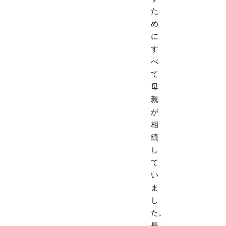
た
め
に
す
べ
て
母
親
が
相
続
し
て
い
ま
し
た。
長