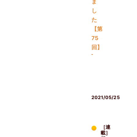
ま
し
た
【第
75
回】
メ
デ
ィ
ア
2021/05/25
［連
載］