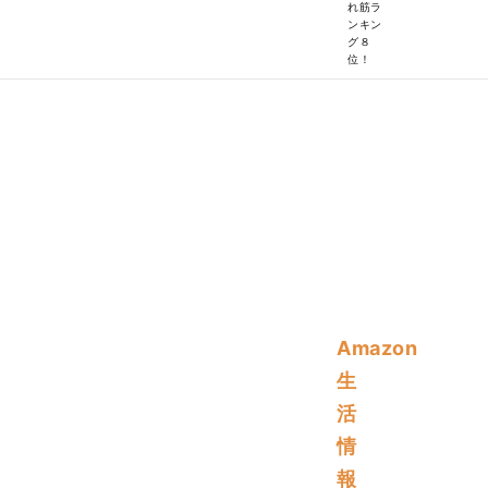
れ筋ラ
ンキン
グ８
位！
Amazon
生
活
情
報