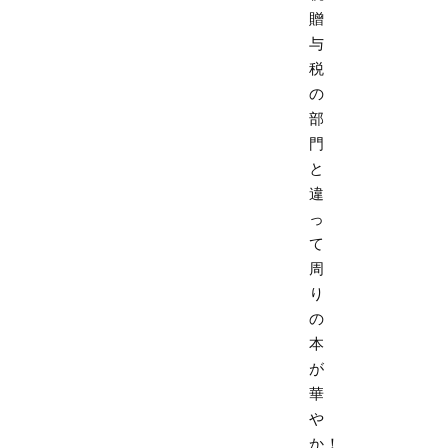
贈
与
税
の
部
門
と
違
っ
て
周
り
の
本
が
華
や
か！