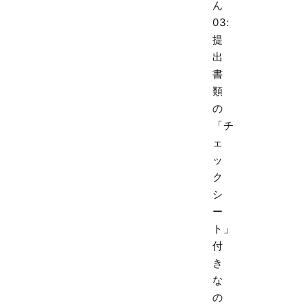
ん
03:
提
出
書
類
の
「チ
ェ
ッ
ク
シ
ー
ト」
付
き
な
の