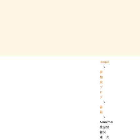
Home
>
夢
相
続
ブ
ロ
グ
>
書
籍
>
Amazon
生活情
報関
連 売