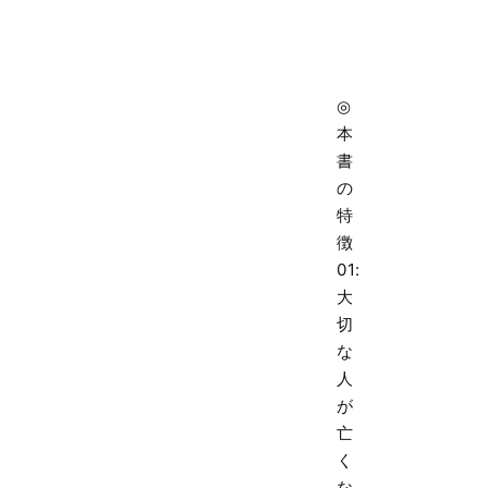
◎
本
書
の
特
徴
01:
大
切
な
人
が
亡
く
な