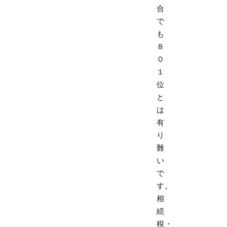
合
で
も
８
０
１
位
と
は
有
り
難
い
で
す。
相
続
税・