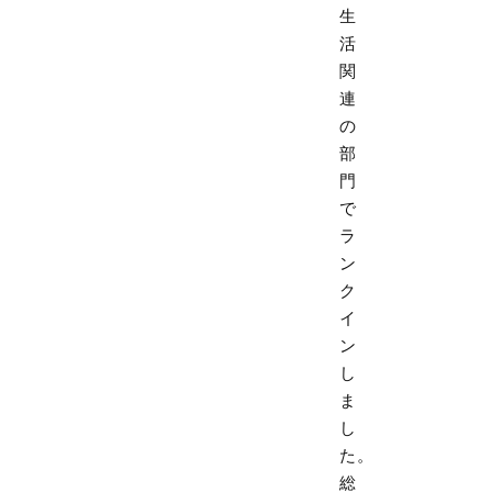
生
活
関
連
の
部
門
で
ラ
ン
ク
イ
ン
し
ま
し
た。
総