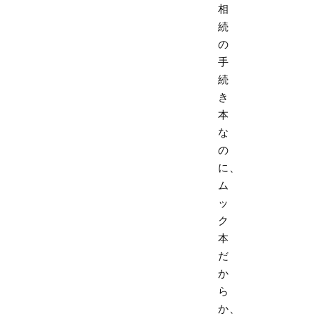
相
続
の
手
続
き
本
な
の
に、
ム
ッ
ク
本
だ
か
ら
か、