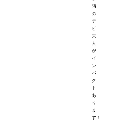
隣
の
デ
ビ
夫
人
が
イ
ン
パ
ク
ト
あ
り
ま
す！