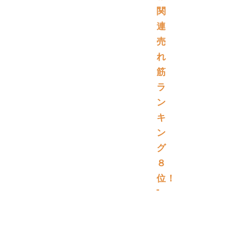
関
連
売
れ
筋
ラ
ン
キ
ン
グ
８
位！
書
籍