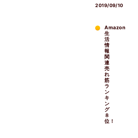
2019/09/10
Amazon
生
活
情
報
関
連
売
れ
筋
ラ
ン
キ
ン
グ
８
位！