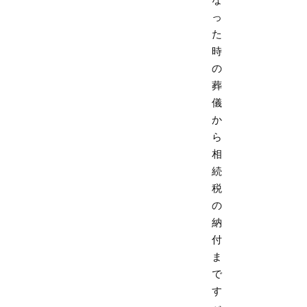
っ
た
時
の
葬
儀
か
ら
相
続
税
の
納
付
ま
で
す