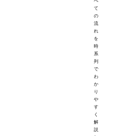
べ
て
の
流
れ
を
時
系
列
で
わ
か
り
や
す
く
解
説