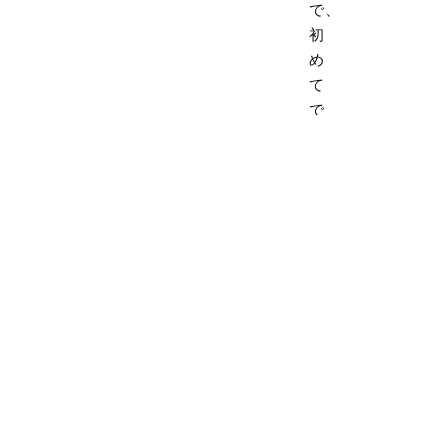
で、
初
め
て
で
も
安
心
で
す
04:
も
し
も
の
時
に
家