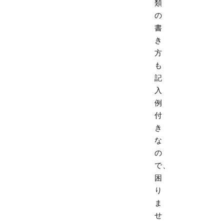
類
の
書
き
方
も
記
入
例
付
き
な
の
で、
困
り
ま
せ