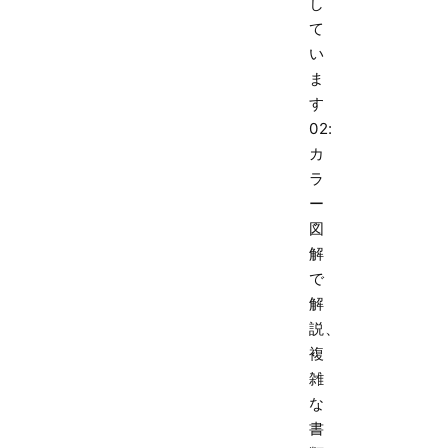
し
て
い
ま
す
02:
カ
ラ
ー
図
解
で
解
説、
複
雑
な
書