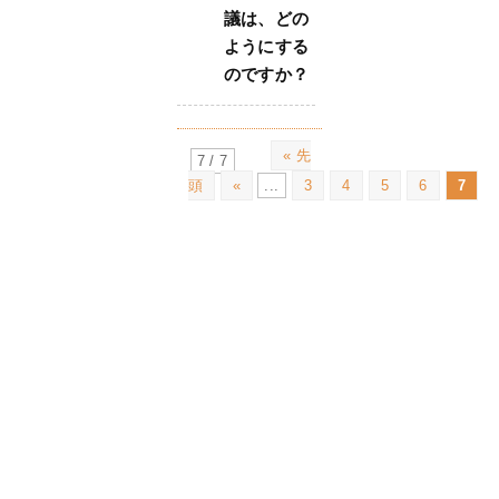
議は、どの
ようにする
のですか？
« 先
7 / 7
頭
«
...
3
4
5
6
7