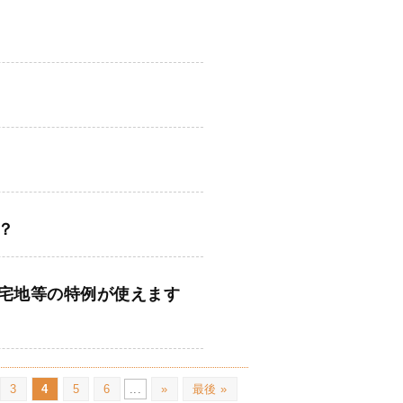
？
宅地等の特例が使えます
3
4
5
6
...
»
最後 »