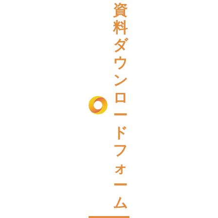
資
料
ダ
ウ
ン
ロ
ー
ド
フ
ォ
ー
ム