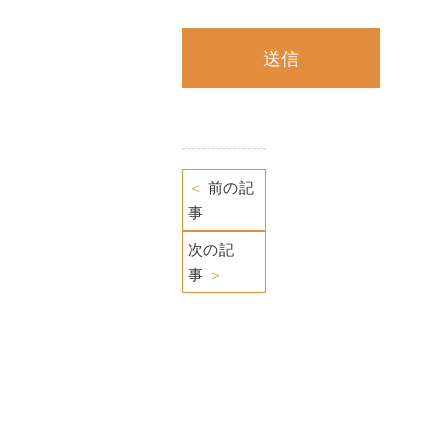
＜
前の記
事
次の記
事
＞