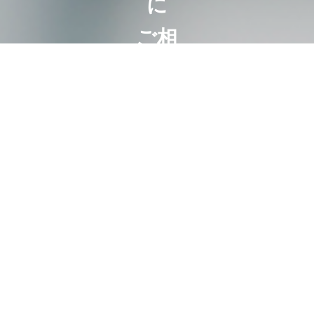
に
ご相
談く
ださ
い
相続は100
人いれば
100通り。
お客様にと
って最も好
ましいオー
ダーメード
相続。
代表・曽根
恵子とスタ