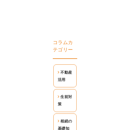
コラムカ
テゴリー
不動産
活用
生前対
策
相続の
基礎知