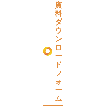
資
料
ダ
ウ
ン
ロ
ー
ド
フ
ォ
ー
ム