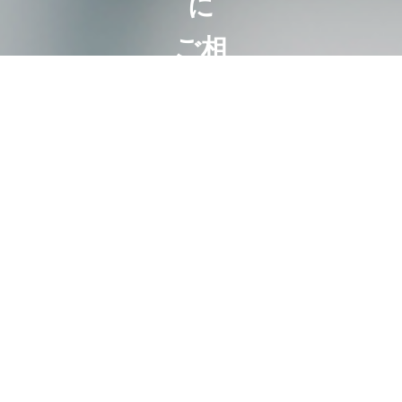
に
ご相
談く
ださ
い
相続は100
人いれば
100通り。
お客様にと
って最も好
ましいオー
ダーメード
相続。
代表・曽根
恵子とスタ