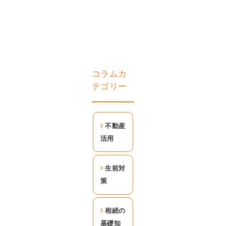
コラムカ
テゴリー
不動産
活用
生前対
策
相続の
基礎知