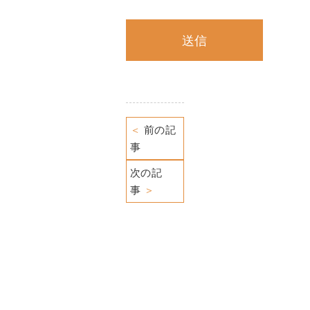
＜
前の記
事
次の記
事
＞