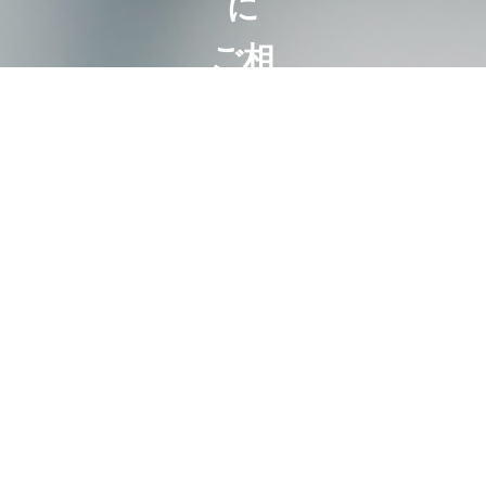
に
ご相
談く
ださ
い
相続は100
人いれば
100通り。
お客様にと
って最も好
ましいオー
ダーメード
相続。
代表・曽根
恵子とスタ