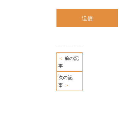
＜
前の記
事
次の記
事
＞