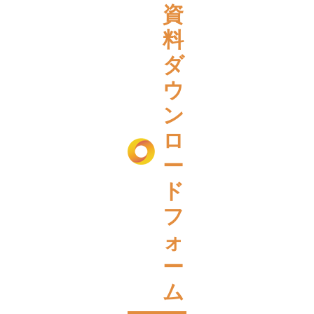
資
料
ダ
ウ
ン
ロ
ー
ド
フ
ォ
ー
ム