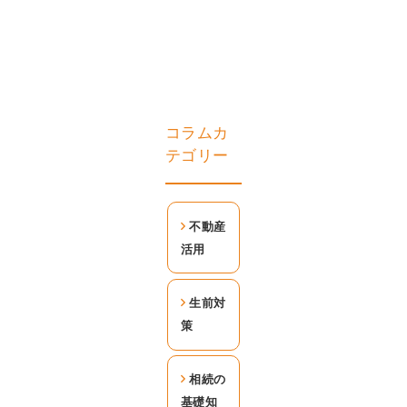
コラムカ
テゴリー
不動産
活用
生前対
策
相続の
基礎知