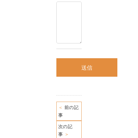
＜
前の記
事
次の記
事
＞