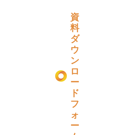
資
料
ダ
ウ
ン
ロ
ー
ド
フ
ォ
ー