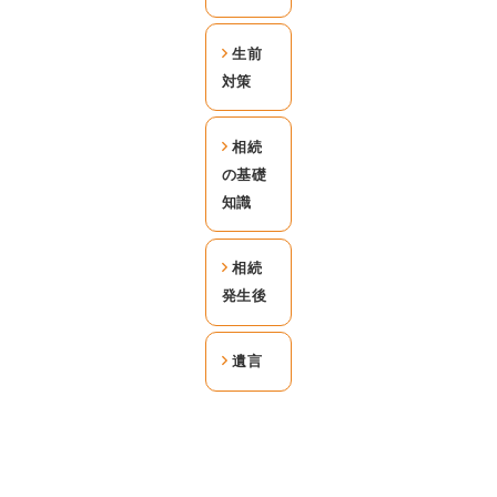
生前
対策
相続
の基礎
知識
相続
発生後
遺言