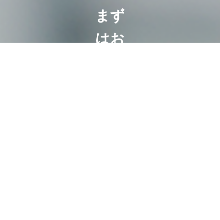
まず
はお
気軽
に
ご相
談く
ださ
い
相続は100
人いれば