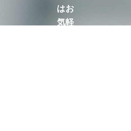
はお
気軽
に
ご相
談く
ださ
い
相続は100
人いれば
100通り。
お客様にと
って最も好