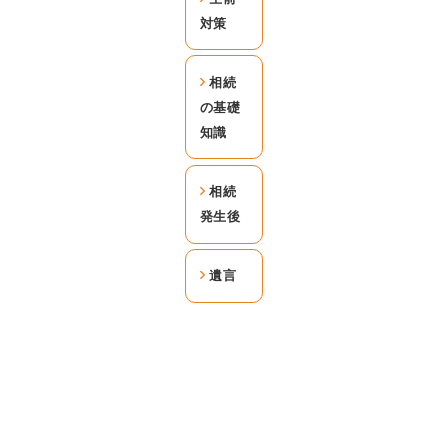
対策
相続
の基礎
知識
相続
発生後
遺言