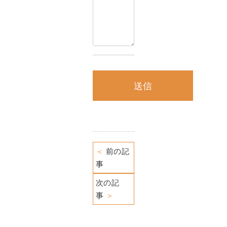
＜
前の記
事
次の記
事
＞