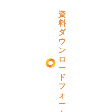
資
料
ダ
ウ
ン
ロ
ー
ド
フ
ォ
ー