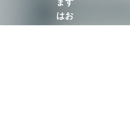
まず
はお
気軽
に
ご相
談く
ださ
い
相続は100
人いれば
100通り。