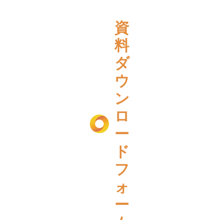
資
料
ダ
ウ
ン
ロ
ー
ド
フ
ォ
ー