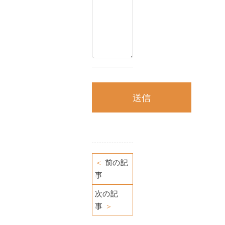
＜
前の記
事
次の記
事
＞