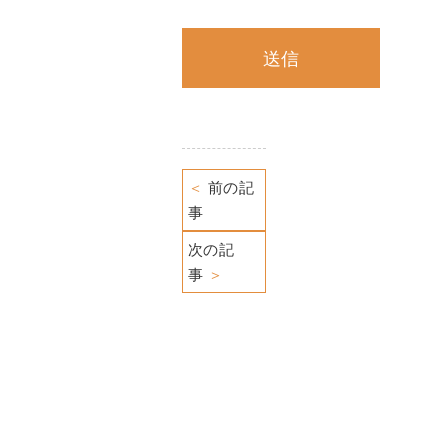
＜
前の記
事
次の記
事
＞