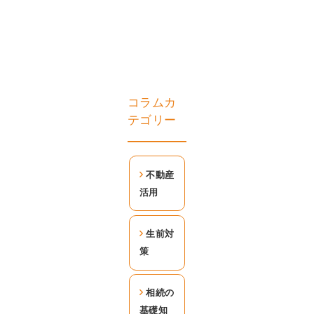
コラムカ
テゴリー
不動産
活用
生前対
策
相続の
基礎知