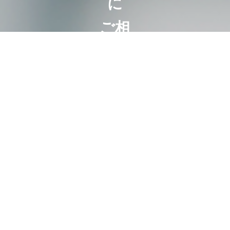
に
ご相
談く
ださ
い
相続は100
人いれば
100通り。
お客様にと
って最も好
ましいオー
ダーメード
相続。
代表・曽根
恵子とスタ