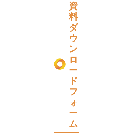
資
料
ダ
ウ
ン
ロ
ー
ド
フ
ォ
ー
ム