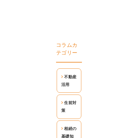
コラムカ
テゴリー
不動産
活用
生前対
策
相続の
基礎知