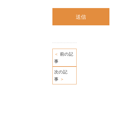
＜
前の記
事
次の記
事
＞