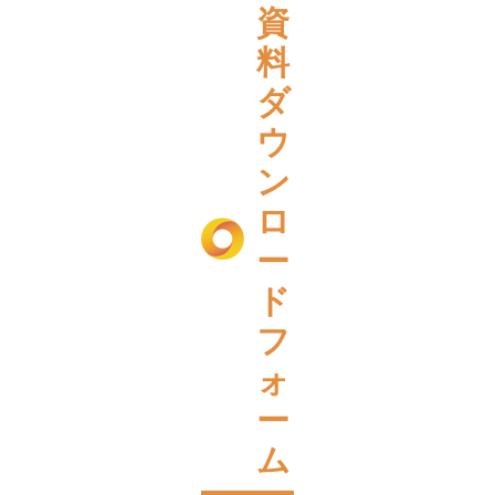
資
料
ダ
ウ
ン
ロ
ー
ド
フ
ォ
ー
ム