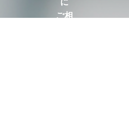
に
ご相
談く
ださ
い
相続は100
人いれば
100通り。
お客様にと
って最も好
ましいオー
ダーメード
相続。
代表・曽根
恵子とスタ