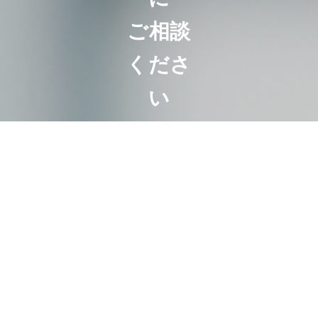
ご相談
くださ
い
相続は100人い
れば100通り。
お客様にとって
最も好ましいオ
ーダーメード相
続。
代表・曽根恵子
とスタッフが、
相続に関するご
相談を約１時間
の面談でしっか
りお伺いします