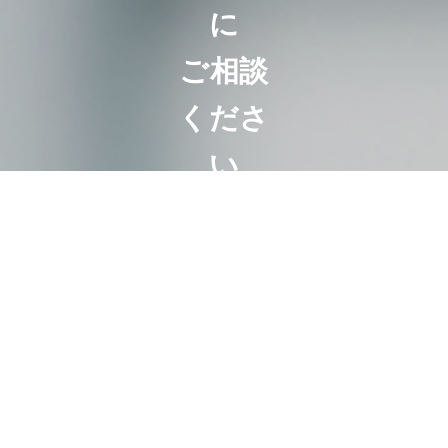
に
ご相談
くださ
い
相続は100人い
れば100通り。
お客様にとって
最も好ましいオ
ーダーメード相
続。
代表・曽根恵子
とスタッフが、
相続に関するご
相談を約１時間
の面談でしっか