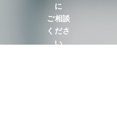
に
ご相談
くださ
い
相続は100人い
れば100通り。
お客様にとって
最も好ましいオ
ーダーメード相
続。
代表・曽根恵子
とスタッフが、
相続に関するご
相談を約１時間
の面談でしっか