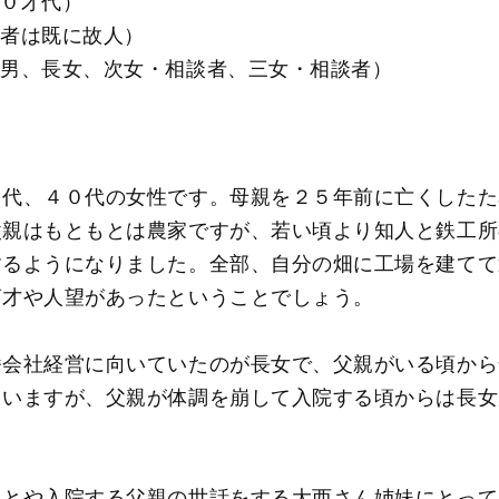
５０才代）
偶者は既に故人）
男、長女、次女・相談者、三女・相談者）
０代、４０代の女性です。母親を２５年前に亡くしたた
父親はもともとは農家ですが、若い頃より知人と鉄工所
するようになりました。全部、自分の畑に工場を建てて
商才や人望があったということでしょう。
番会社経営に向いていたのが長女で、父親がいる頃から
ていますが、父親が体調を崩して入院する頃からは長女
ことや入院する父親の世話をする大西さん姉妹にとって