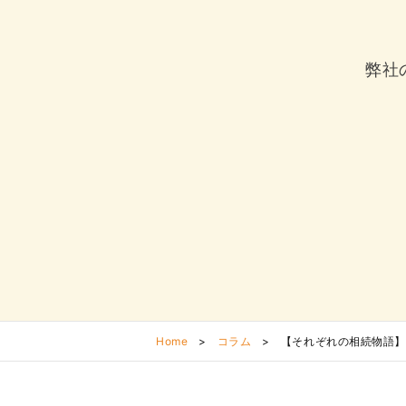
弊社
Home
>
コラム
>
【それぞれの相続物語】