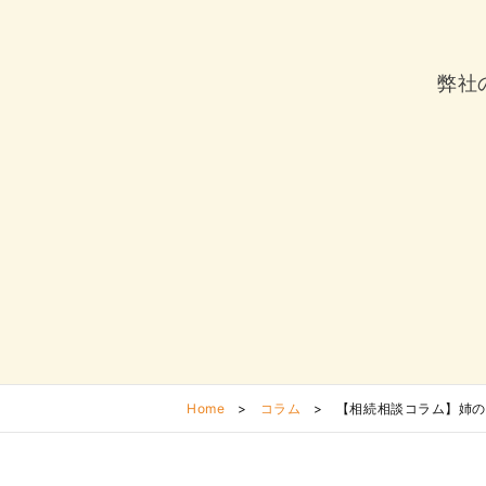
弊社
Home
>
コラム
>
【相続相談コラム】姉の