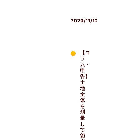
生
後
2020/11/12
【コ
ラ
ム・
申
告】
土
地
全
体
を
測
量
し
て
節