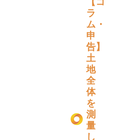
【コ
ラ
ム・
申
告】
土
地
全
体
を
測
量
し