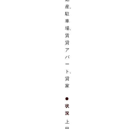
産、
駐
車
場、
賃
貸
ア
パ
ー
ト、
貸
家
●
状
況
上
田