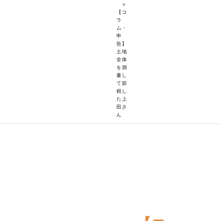
>
【コ
ラ
ム・
申
告】
土地
全体
を測
量し
て節
税し
た上
田さ
ん