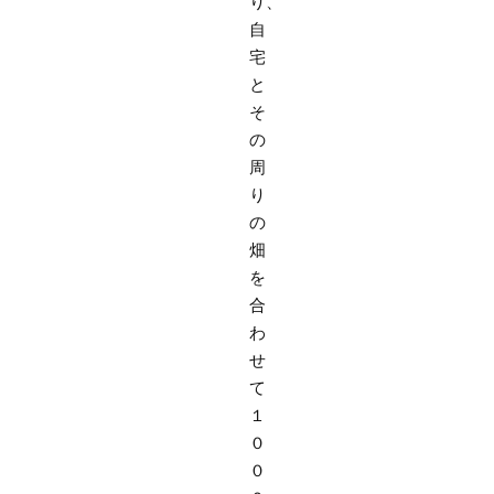
り、
自
宅
と
そ
の
周
り
の
畑
を
合
わ
せ
て
１
０
０