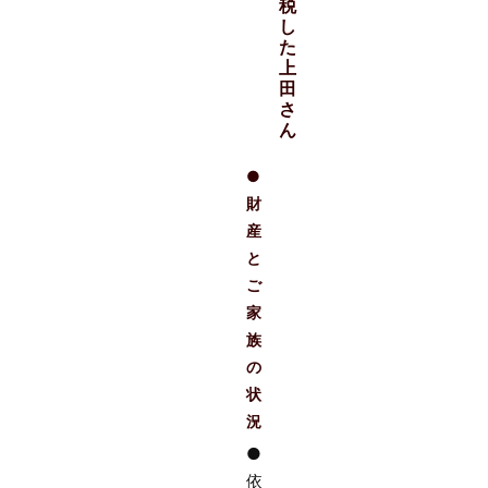
税
し
た
上
田
さ
ん
●
財
産
と
ご
家
族
の
状
況
●
依