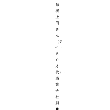
頼
者
上
田
さ
ん
（男
性・
５
０
才
代）・
職
業
会
社
員
●