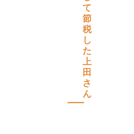
て
節
税
し
た
上
田
さ
ん
相
続
発