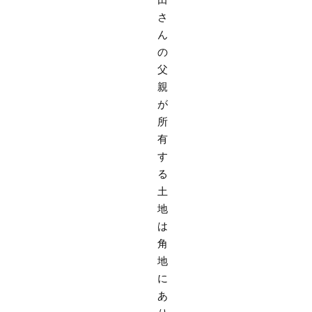
さ
ん
の
父
親
が
所
有
す
る
土
地
は
角
地
に
あ