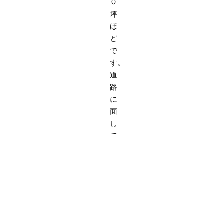
０
坪
ほ
ど
で
す。
道
路
に
面
し
て
い
る
と
こ
ろ
は