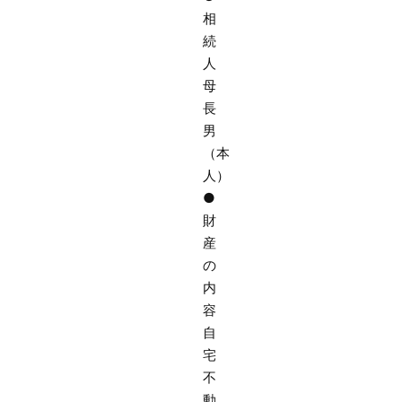
相
続
人
母
長
男
（本
人）
●
財
産
の
内
容
自
宅
不
動