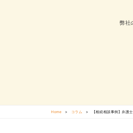
弊社
Home
>
コラム
>
【相続相談事例】弁護士