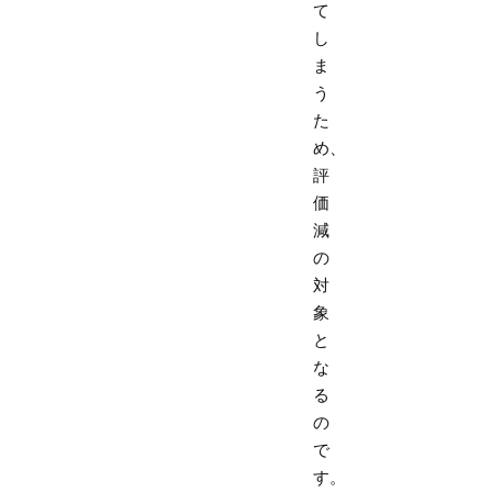
て
し
ま
う
た
め、
評
価
減
の
対
象
と
な
る
の
で
す。