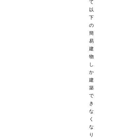
て
以
下
の
簡
易
建
物
し
か
建
築
で
き
な
く
な
り