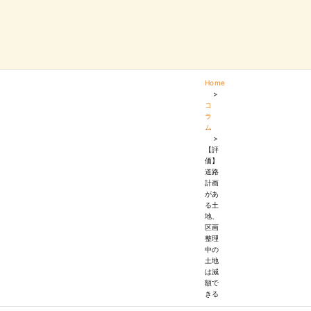
Home
>
コ
ラ
ム
>
【評
価】
道路
計画
があ
る土
地、
区画
整理
中の
土地
は減
額で
きる