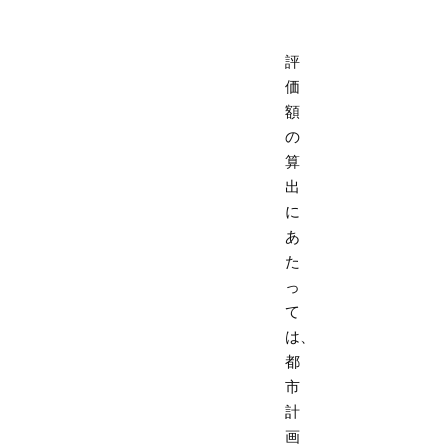
評
価
額
の
算
出
に
あ
た
っ
て
は、
都
市
計
画