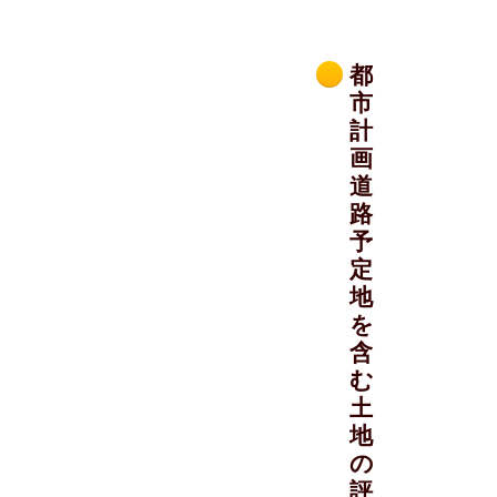
都
市
計
画
道
路
予
定
地
を
含
む
土
地
の
評