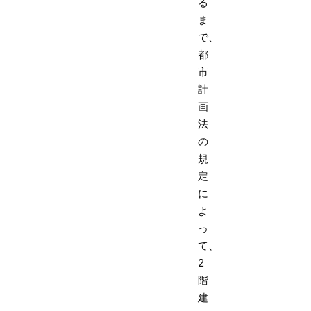
る
ま
で、
都
市
計
画
法
の
規
定
に
よ
っ
て、
2
階
建