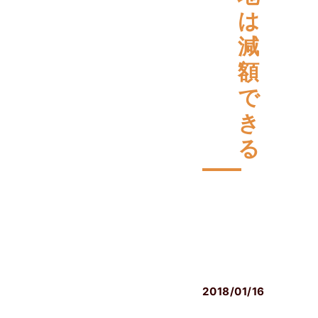
は
減
額
で
き
る
相
続
発
生
後
2018/01/16