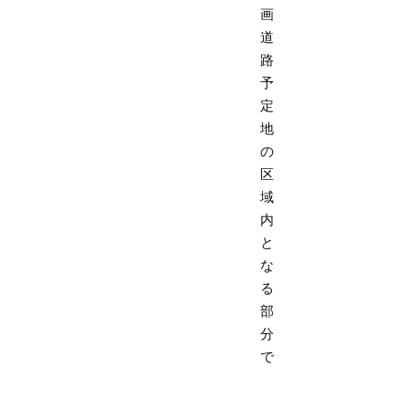
画
道
路
予
定
地
の
区
域
内
と
な
る
部
分
で
な
い