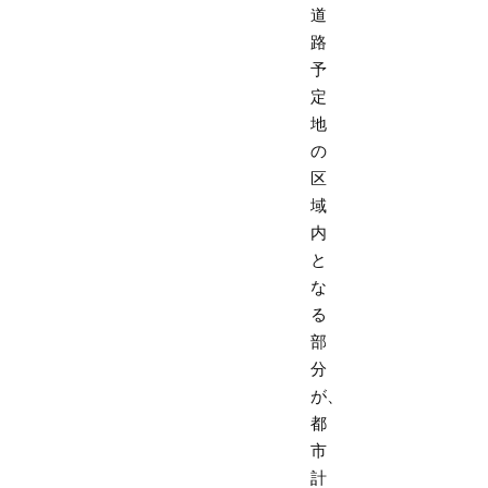
道
路
予
定
地
の
区
域
内
と
な
る
部
分
が、
都
市
計