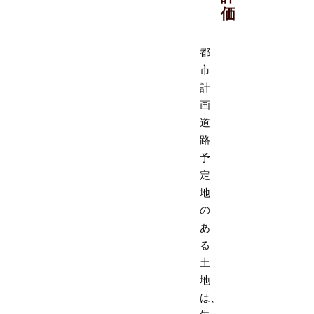
価
都
市
計
画
道
路
予
定
地
の
あ
る
土
地
は、