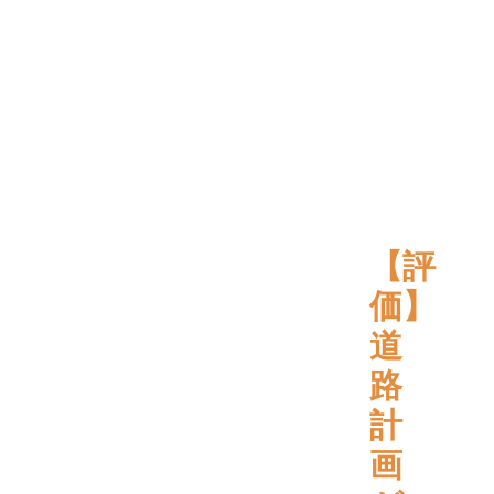
【評
価】
道
路
計
画