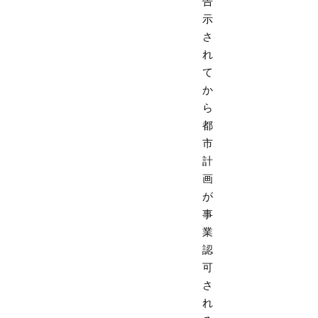
告
示
さ
れ
て
か
ら
都
市
計
画
が
事
業
認
可
さ
れ