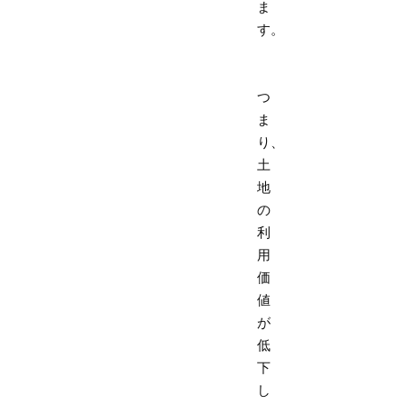
ま
す。
つ
ま
り、
土
地
の
利
用
価
値
が
低
下
し