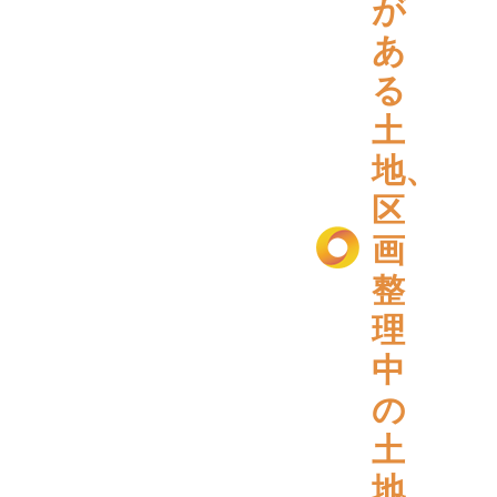
が
あ
る
土
地、
区
画
整
理
中
の
土
地