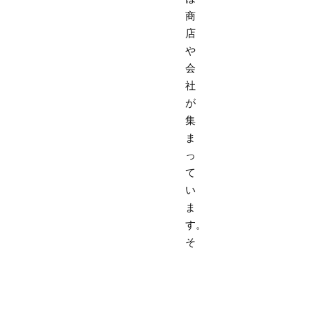
商
店
や
会
社
が
集
ま
っ
て
い
ま
す。
そ
こ
で
父
親