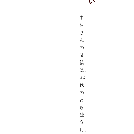
い
中
村
さ
ん
の
父
親
は、
30
代
の
と
き
独
立
し、