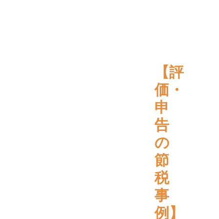
【評
価・
申
告
の
節
税
事
例】