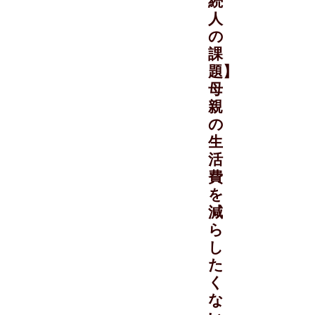
続
人
の
課
題】
母
親
の
生
活
費
を
減
ら
し
た
く
な