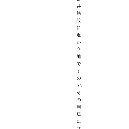
共
施
設
に
近
い
立
地
で
す
の
で、
そ
の
周
辺
に
は