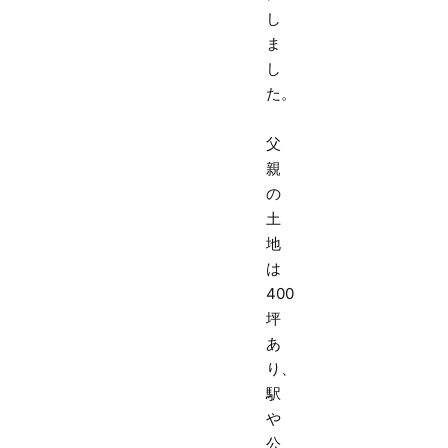
し
ま
し
た。
父
親
の
土
地
は
400
坪
あ
り、
駅
や
公