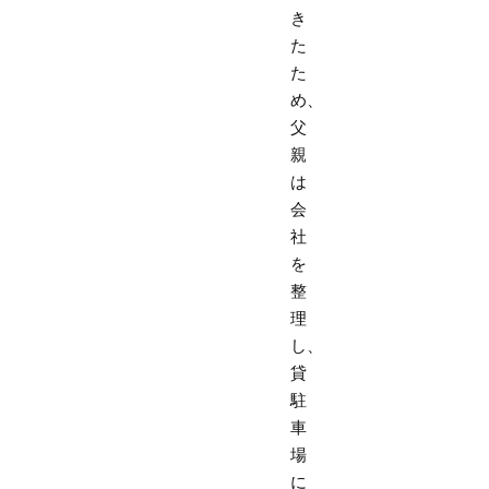
き
た
た
め、
父
親
は
会
社
を
整
理
し、
貸
駐
車
場
に