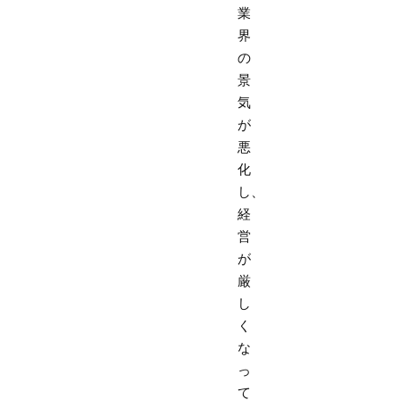
業
界
の
景
気
が
悪
化
し、
経
営
が
厳
し
く
な
っ
て