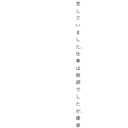
営
し
て
い
ま
し
た。
仕
事
は
順
調
で
し
た
が、
建
築