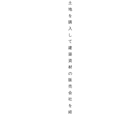
土
地
を
購
入
し
て
建
築
資
材
の
販
売
会
社
を
経