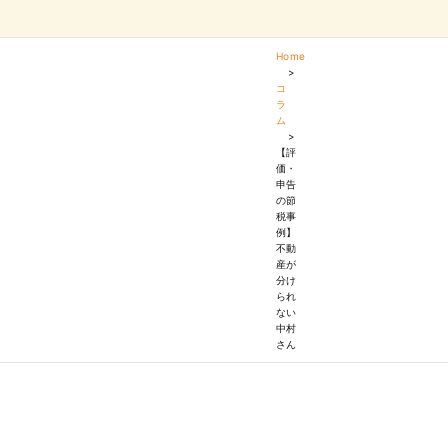
Home
>
コ
ラ
ム
>
【評
価・
申告
の節
税事
例】
不動
産が
分け
られ
ない
中村
さん