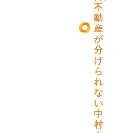
不
動
産
が
分
け
ら
れ
な
い
中
村