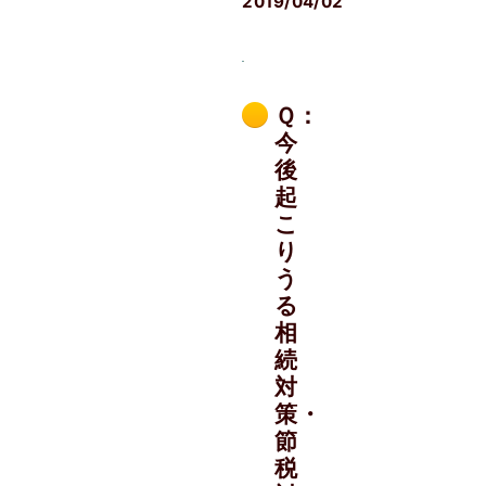
2019/04/02
Ｑ：
今
後
起
こ
り
う
る
相
続
対
策・
節
税