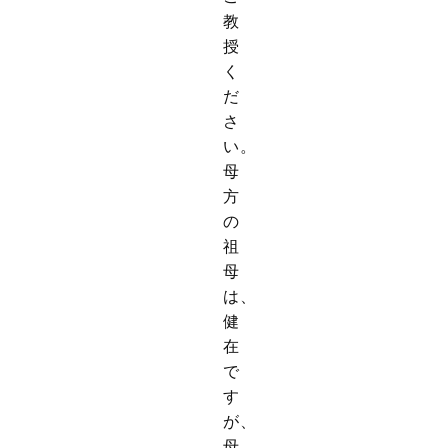
教
授
く
だ
さ
い。
母
方
の
祖
母
は、
健
在
で
す
が、
母