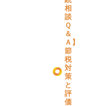
相
談
Ｑ
＆
Ａ】
節
税
対
策
と
評
価