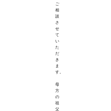
ご
相
談
さ
せ
て
い
た
だ
き
ま
す。
母
方
の
祖
父