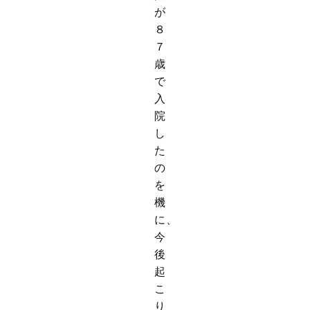
が
８
７
歳
で
入
院
し
た
の
を
機
に、
今
後
起
こ
り