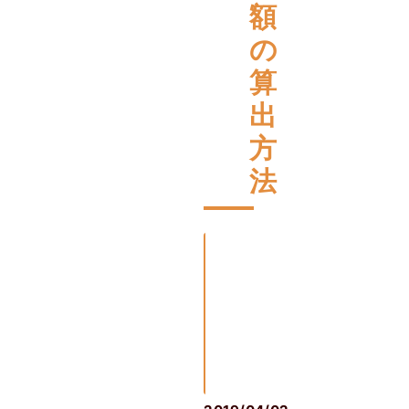
額
の
算
出
方
法
相
続
の
基
礎
知
識