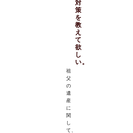
対
策
を
教
え
て
欲
し
い。
祖
父
の
遺
産
に
関
し
て、