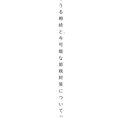
う
る
相
続
と、
今
可
能
な
節
税
対
策
に
つ
い
て
ご