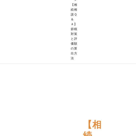
【相
続相
談Ｑ
＆
Ａ】
節税
対策
と評
価額
の算
出方
法
【相
続