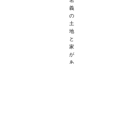
名
義
の
土
地
と
家
が
あ
り、
現
在
祖
母
が
住
ん
で