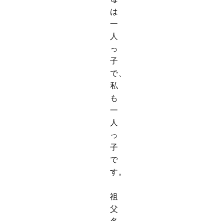
は
一
人
っ
子
で、
私
も
一
人
っ
子
で
す。
祖
父