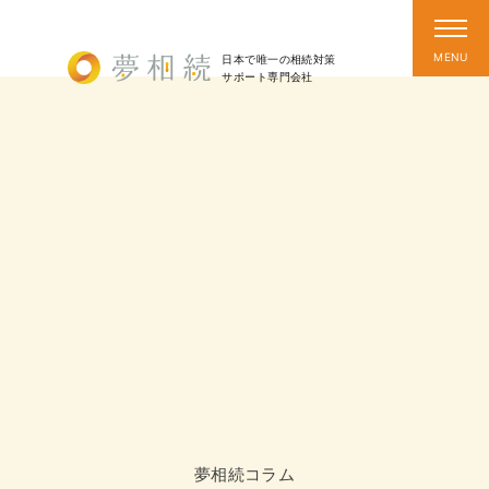
日本で唯一の相続対策
サポート
専門会社
夢相続コラム