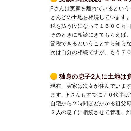
Fさんは実家を離れているとい
とんどの土地を相続しています
税を払う段になって１６００万
そのときに相談にきてもらえば
節税できるということすら知ら
次は自分の相続ですが、もう７
独身の息子2人に土地は
現在、実家は次女が住んでいま
ます。Fさんもすでに７０代半
自宅から２時間ほどかかる祖父
２人の息子に相続させて管理、