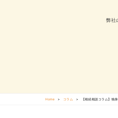
弊社
Home
>
コラム
>
【相続相談コラム】独身