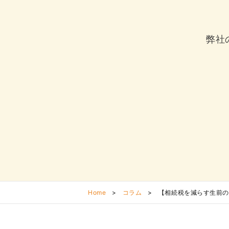
弊社
Home
>
コラム
>
【相続税を減らす生前の