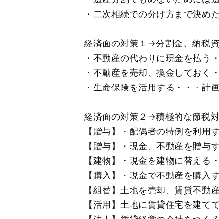
・二次相続での分け方まで決め
経済面の対策１→分割金、納税
・不動産の代わりに現金を払う
・不動産を売却、換金しておく
・生命保険を活用する・・・計
経済面の対策２→積極的な節税
【贈与】・配偶者の特例を利用
【贈与】・現金、不動産を贈与
【建物】・現金を建物に替える
【購入】・現金で不動産を購入
【組替】土地を売却、賃貸不動
【活用】土地に賃貸住宅を建て