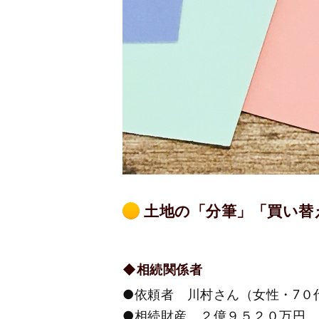
土地の「分筆」「買い替
◆相続関係者
●依頼者 川村さん（女性・7０
●相続財産 ２億９５２０万円