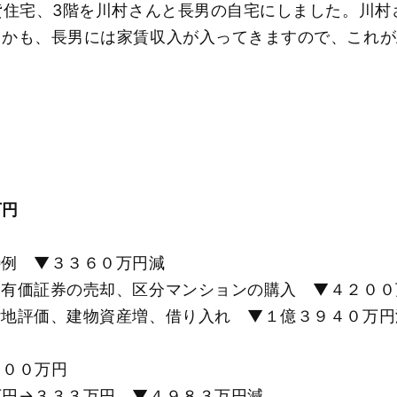
貸住宅、3階を川村さんと長男の自宅にしました。川
しかも、長男には家賃収入が入ってきますので、これが
万円
特例 ▼３３６０万円減
、有価証券の売却、区分マンションの購入 ▼４２００
付地評価、建物資産増、借り入れ ▼１億３９４０万円
５００万円
万円→３３３万円 ▼４９８３万円減