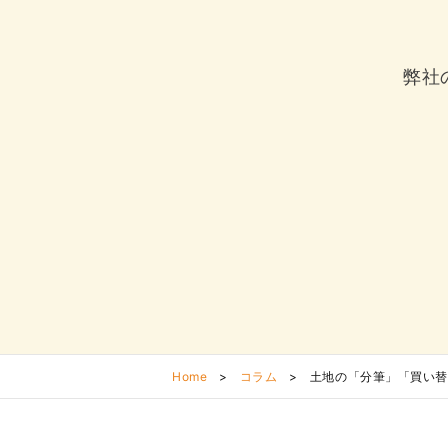
弊社
Home
>
コラム
>
土地の「分筆」「買い替