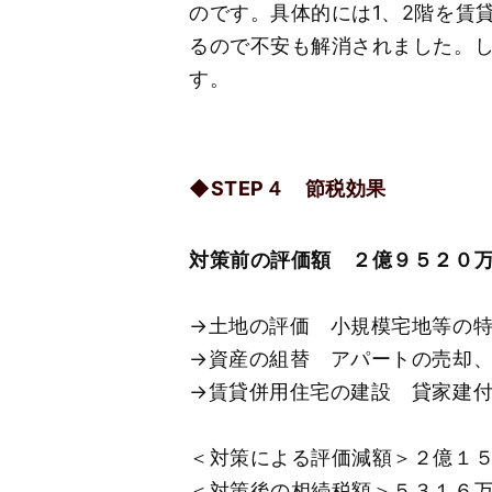
のです。具体的には1、2階を賃
るので不安も解消されました。
す。
◆STEP４ 節税効果
対策前の評価額 ２億９５２０
→土地の評価 小規模宅地等の
→資産の組替 アパートの売却
→賃貸併用住宅の建設 貸家建
＜対策による評価減額＞２億１
＜対策後の相続税額＞５３１６