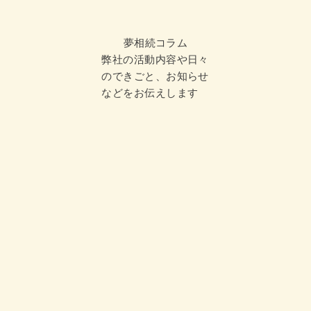
夢相続コラム
弊社の活動内容や日々
のできごと、お知らせ
などをお伝えします