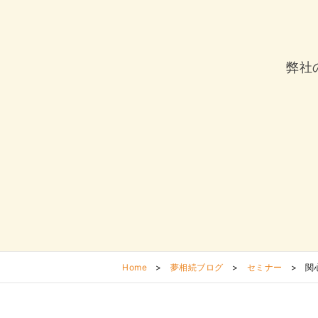
弊社
Home
>
夢相続ブログ
>
セミナー
>
関