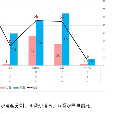
番が遺産分割。４番が遺言。５番が民事信託。