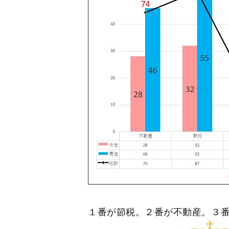
１番が節税。２番が不動産。３