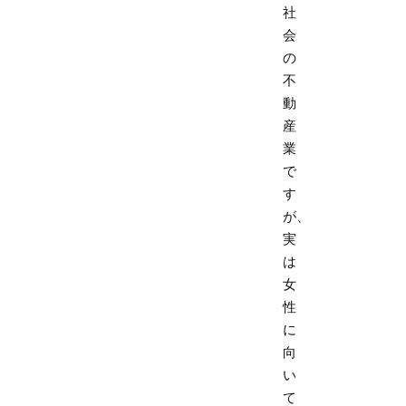
社
会
の
不
動
産
業
で
す
が、
実
は
女
性
に
向
い
て