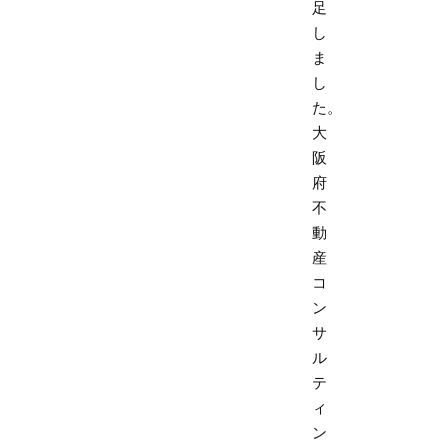
足
し
ま
し
た。
大
阪
府
不
動
産
コ
ン
サ
ル
テ
ィ
ン