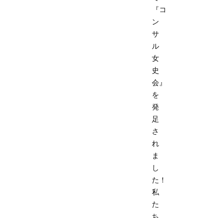
『コ
ン
サ
ル
女
史
会』
を
発
足
さ
れ
ま
し
た！
私
た
ち