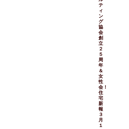
テ
ィ
ン
グ
協
会
創
立
２
５
周
年
＆
女
性
会！
住
宅
新
報
３
月
１