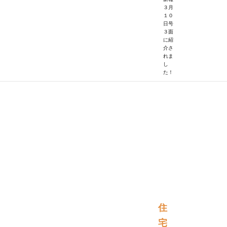
３月
１０
日号
３面
に紹
介さ
れま
し
た！
住
宅