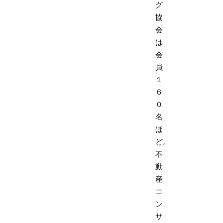
グ
協
会
は
会
員
１
６
０
名
ほ
ど。
不
動
産
コ
ン
サ