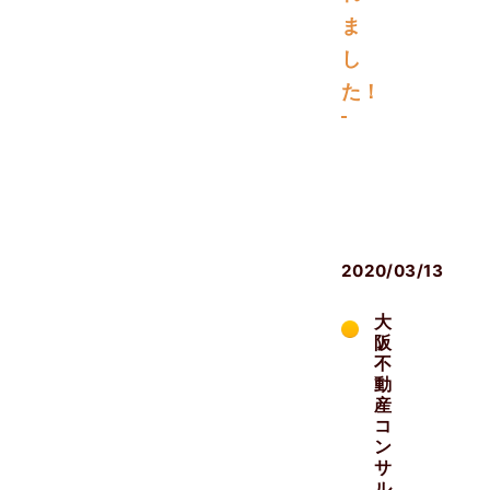
ま
し
た！
メ
デ
ィ
ア
2020/03/13
大
阪
不
動
産
コ
ン
サ
ル