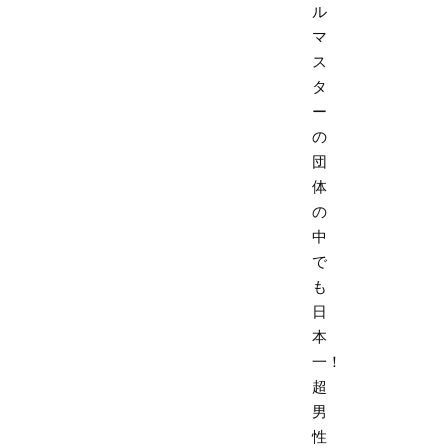
ル
マ
ス
タ
ー
の
団
体
の
中
で
も
日
本
一！
超
男
性