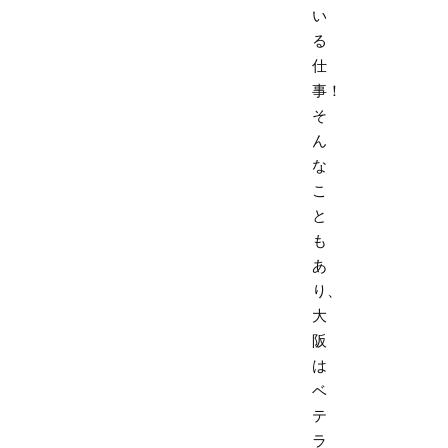
い
る
仕
事！
そ
ん
な
こ
と
も
あ
り、
大
阪
は
ベ
テ
ラ