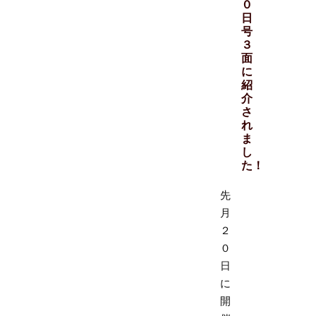
０
日
号
３
面
に
紹
介
さ
れ
ま
し
た！
先
月
２
０
日
に
開