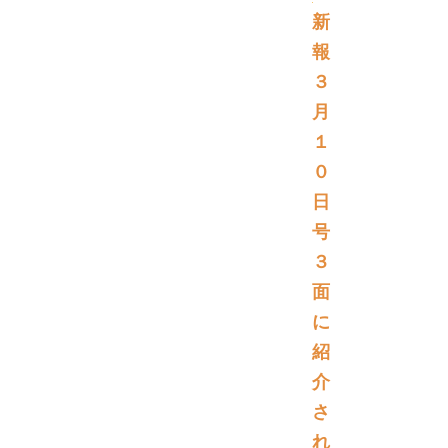
新
報
３
月
１
０
日
号
３
面
に
紹
介
さ
れ