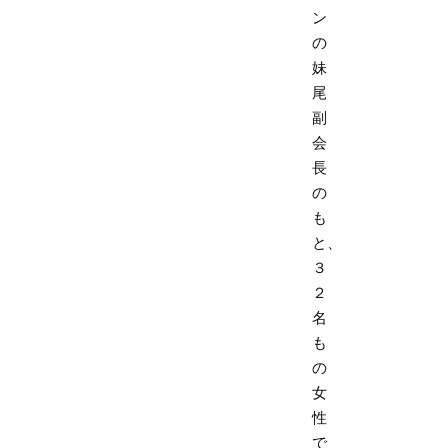
ン
の
妹
尾
副
会
長
の
も
と、
３
２
名
も
の
女
性
で