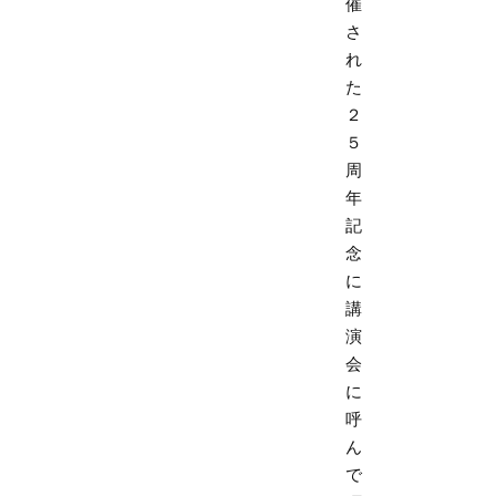
催
さ
れ
た
２
５
周
年
記
念
に
講
演
会
に
呼
ん
で