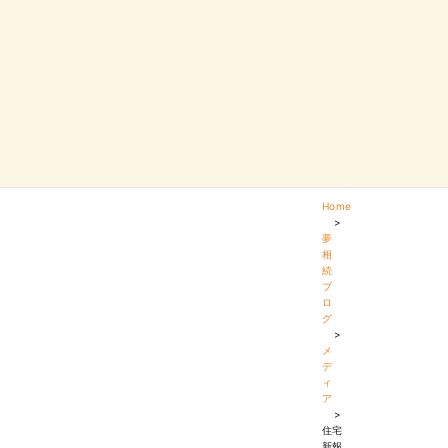
Home
>
夢
相
続
ブ
ロ
グ
>
メ
デ
ィ
ア
>
住宅
新報