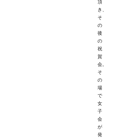
頂
き、
そ
の
後
の
祝
賀
会。
そ
の
場
で
女
子
会
が
発