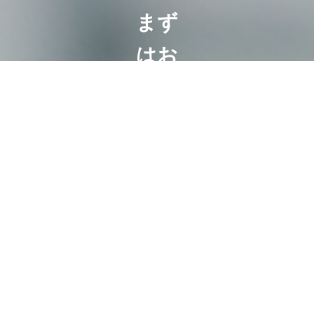
まず
はお
気軽
に
ご相
談く
ださ
い
相続は100
人いれば