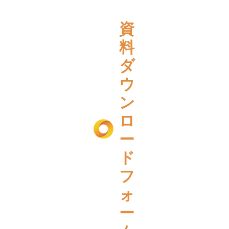
資
料
ダ
ウ
ン
ロ
ー
ド
フ
ォ
ー