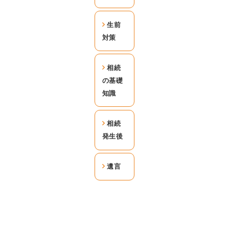
生前
対策
相続
の基礎
知識
相続
発生後
遺言