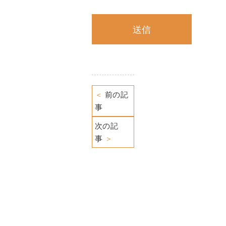
＜
前の記
事
次の記
事
＞