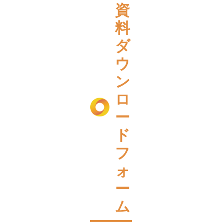
資
料
ダ
ウ
ン
ロ
ー
ド
フ
ォ
ー
ム