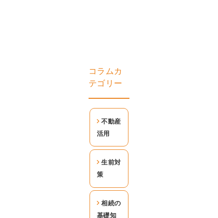
コラムカ
テゴリー
不動産
活用
生前対
策
相続の
基礎知