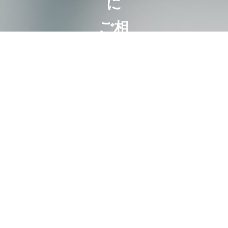
に
ご相
談く
ださ
い
相続は100
人いれば
100通り。
お客様にと
って最も好
ましいオー
ダーメード
相続。
代表・曽根
恵子とスタ