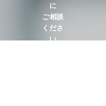
に
ご相談
くださ
い
相続は100人い
れば100通り。
お客様にとって
最も好ましいオ
ーダーメード相
続。
代表・曽根恵子
とスタッフが、
相続に関するご
相談を約１時間
の面談でしっか