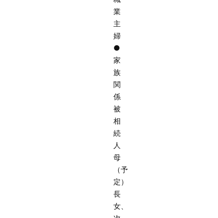
業
主
婦
●
家
族
関
係
被
相
続
人
母
（予
定）
長
女、