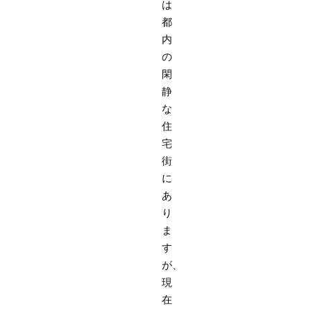
は
都
内
の
閑
静
な
住
宅
街
に
あ
り
ま
す
が、
現
在