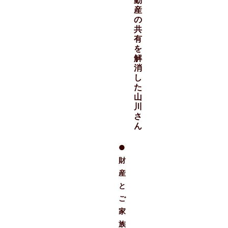
動
産
の
共
有
を
解
消
し
た
山
川
さ
ん
●
財
産
と
ご
家
族