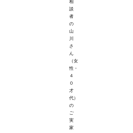
相
談
者
の
山
川
さ
ん
（女
性・
４
０
才
代）
の
ご
実
家