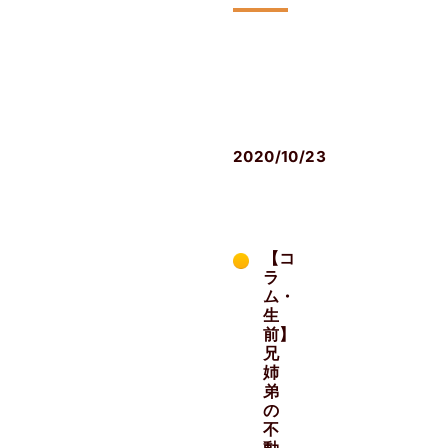
生
前
対
策
2020/10/23
【コ
ラ
ム・
生
前】
兄
姉
弟
の
不