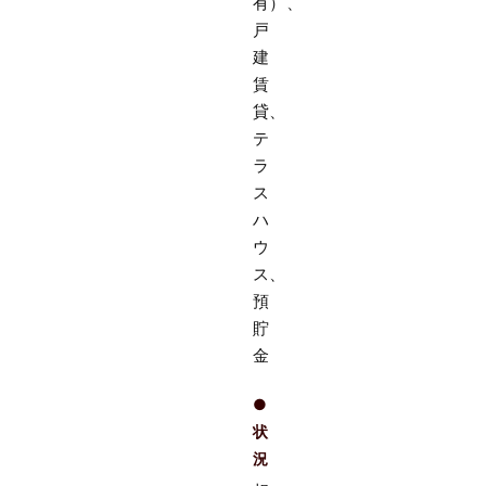
有）、
戸
建
賃
貸、
テ
ラ
ス
ハ
ウ
ス、
預
貯
金
●
状
況