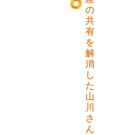
の
共
有
を
解
消
し
た
山
川
さ
ん