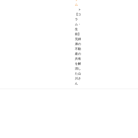
ム
>
【コ
ラ
ム・
生
前】
兄姉
弟の
不動
産の
共有
を解
消し
た山
川さ
ん