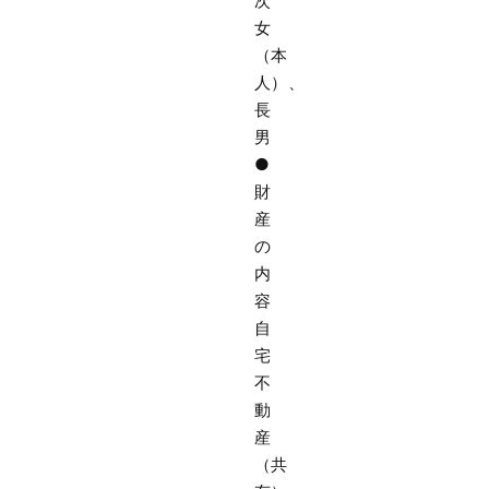
次
女
（本
人）、
長
男
●
財
産
の
内
容
自
宅
不
動
産
（共