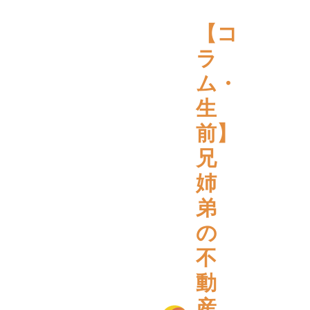
【コ
ラ
ム・
生
前】
兄
姉
弟
の
不
動
産