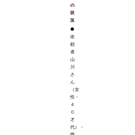
の
状
況
●
依
頼
者
山
川
さ
ん
（女
性・
４
０
才
代）・
職