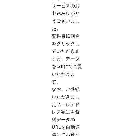
サービスのお
申込ありがと
うございまし
た。
資料表紙画像
をクリックし
ていただきま
すと、
データ
をpdfにてご覧
いただけま
す。
なお、
ご登録
いただきまし
たメールアド
レス宛にも資
料データの
URLを
自動送
信にてお送り