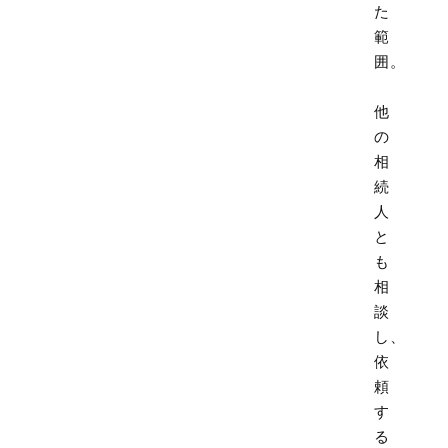
た
範
囲。
他
の
相
続
人
と
も
相
談
し、
依
頼
す
る