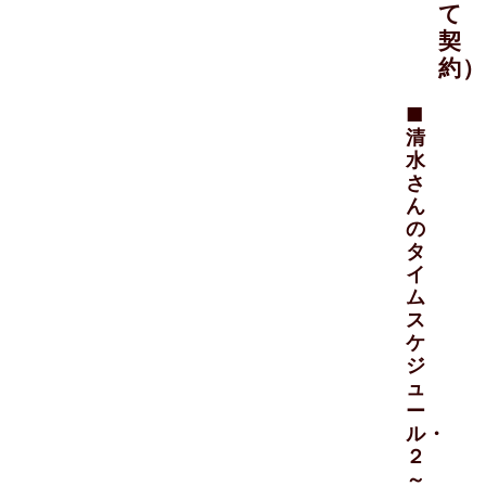
て
契
約）
■
清
水
さ
ん
の
タ
イ
ム
ス
ケ
ジ
ュ
ー
ル・
２
～