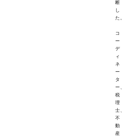
断
し
た。
コ
ー
デ
ィ
ネ
ー
タ
ー、
税
理
士、
不
動
産