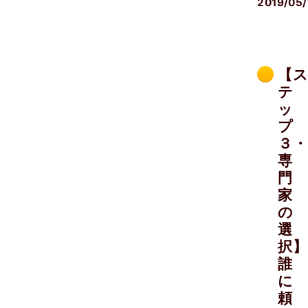
2019/05/
【
テ
ッ
プ
３・
専
門
家
の
選
択】
誰
に
頼