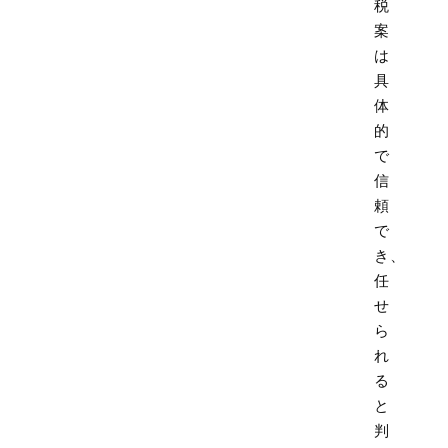
税
案
は
具
体
的
で
信
頼
で
き、
任
せ
ら
れ
る
と
判