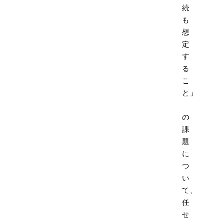
続
も
想
定
す
る
こ
と」
の
課
題
に
つ
い
て、
任
せ