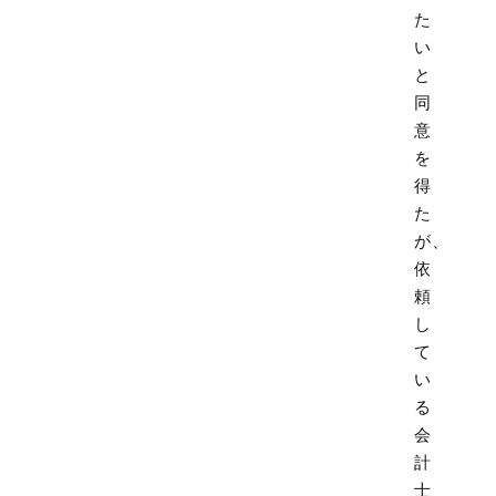
た
い
と
同
意
を
得
た
が、
依
頼
し
て
い
る
会
計
士