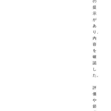
の
提
示
が
あ
り、
内
容
を
確
認
し
た。
評
価
や
節