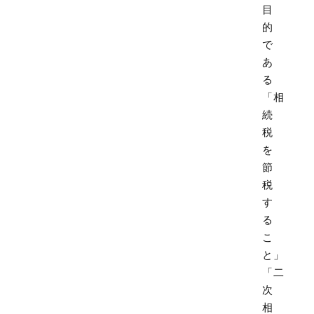
目
的
で
あ
る
「相
続
税
を
節
税
す
る
こ
と」
「二
次
相