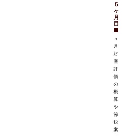
５
ヶ
月
目
■
５
月
財
産
評
価
の
概
算
や
節
税
案