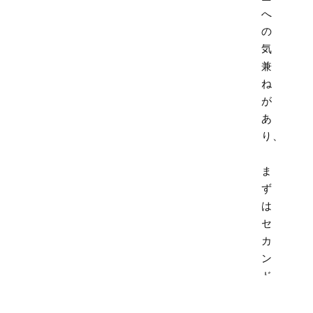
へ
の
気
兼
ね
が
あ
り、
ま
ず
は
セ
カ
ン
ド
オ
ピ