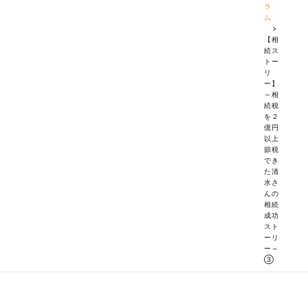
ラ
ム
>
【相
続ス
トー
リ
ー】
～相
続税
を２
億円
以上
節税
でき
た清
水さ
んの
相続
成功
スト
ーリ
ー～
③