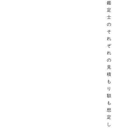
鑑
定
士
の
そ
れ
ぞ
れ
の
見
積
も
り
額
も
想
定
し