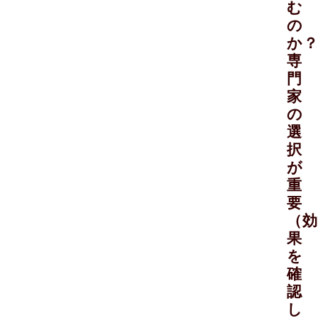
む
の
か
専
門
家
の
選
択
が
重
要
（効
果
を
確
認
し