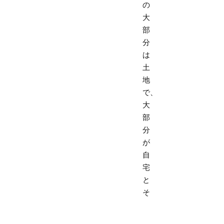
の
大
部
分
は
土
地
で、
大
部
分
が
自
宅
と
そ
の
周