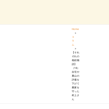
Home
>
コ
ラ
ム
>
【それ
ぞれの
相続物
語】
（16）
自宅や
裏山の
評価を
下げて
農家を
守った
村上さ
ん