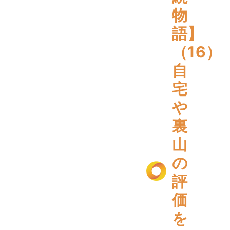
物
語】
（16）
自
宅
や
裏
山
の
評
価
を