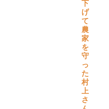
下
げ
て
農
家
を
守
っ
た
村
上
さ
ん