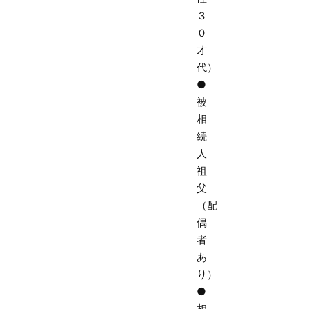
３
０
才
代）
●
被
相
続
人
祖
父
（配
偶
者
あ
り）
●
相