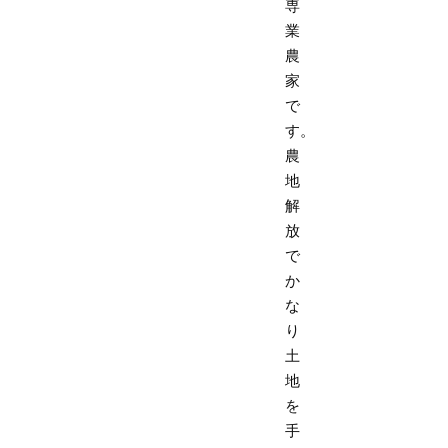
専
業
農
家
で
す。
農
地
解
放
で
か
な
り
土
地
を
手