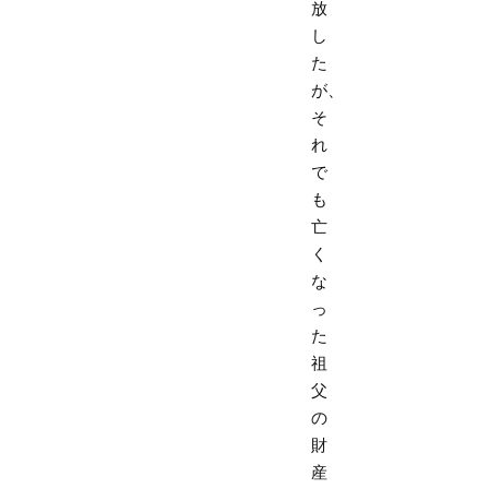
放
し
た
が、
そ
れ
で
も
亡
く
な
っ
た
祖
父
の
財
産