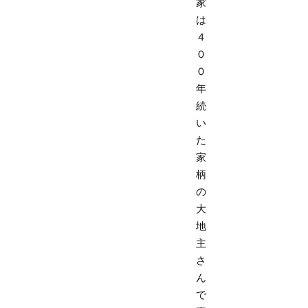
家
は
４
０
０
年
続
い
た
家
柄
の
大
地
主
さ
ん
で