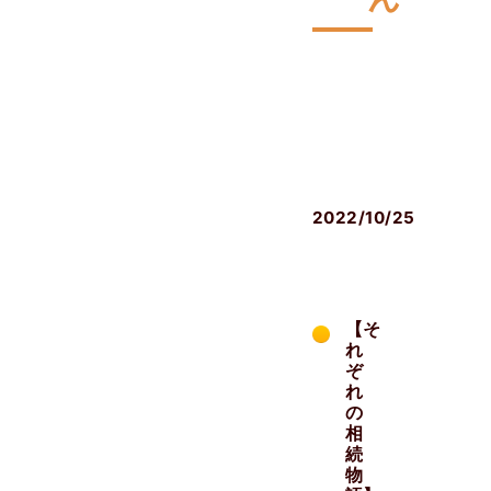
相
続
発
生
後
2022/10/25
【そ
れ
ぞ
れ
の
相
続
物