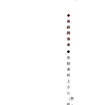
◆
相
続
関
係
者
●
依
頼
者
村
上
さ
ん
（男
性・