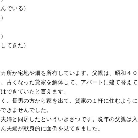
住んでいる）
る）
る）
をしてきた）
何カ所か宅地や畑を所有しています。父親は、昭和４０
は、古くなった貸家を解体して、アパートに建て替えて
策はできていたと言えます。
多く、長男の方から家を出て、貸家の１軒に住むように
ができませんでした。
親夫婦と同居したといういきさつです。晩年の父親は入
さん夫婦が献身的に面倒を見てきました。