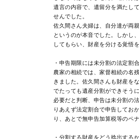
遺言の内容で、遺留分を満たし
せんでした。
佐久間さん夫婦は、自分達が両
というのが本音でした。しかし
してもらい、財産を分ける覚悟
・申告期限には未分割の法定割
農家の相続では、家督相続の名
きました。佐久間さんも財産を
でたっても遺産分割ができそうに
必要だと判断、申告は未分割の
りあえず法定割合で申告してお
り、あとで無申告加算税等のペ
・分割する財産をどう捻出する