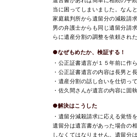
遺言書があれば簡単に相続の手
当に困ってしまいました。なん
家庭裁判所から遺留分の減殺請
男の弁護士からも同じ遺留分請
らに遺産分割の調整を依頼され
●なぜもめたか、検証する！
・公正証書遺言が１５年前に作
・公正証書遺言の内容は長男と
・遺産分割の話し合いを仕切っ
・佐久間さんが遺言の内容に固
●解決はこうした
・遺留分減殺請求に応える覚悟
遺留分は遺言書があった場合の
しなくてはなりません。遺留分