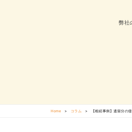
弊社
Home
>
コラム
>
【相続事例】遺留分の侵