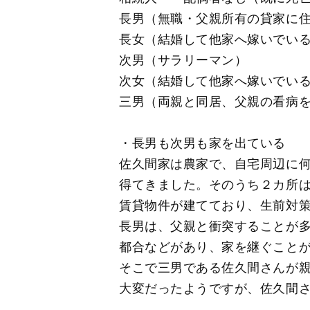
長男（無職・父親所有の貸家に
長女（結婚して他家へ嫁いでい
次男（サラリーマン）
次女（結婚して他家へ嫁いでい
三男（両親と同居、父親の看病
・長男も次男も家を出ている
佐久間家は農家で、自宅周辺に
得てきました。そのうち２カ所
賃貸物件が建てており、生前対
長男は、父親と衝突することが
都合などがあり、家を継ぐこと
そこで三男である佐久間さんが
大変だったようですが、佐久間