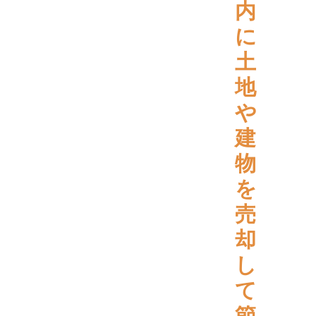
内
に
土
地
や
建
物
を
売
却
し
て
節