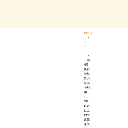
Home
>
コ
ラ
ム
>
【納
税】
所得
費加
算の
特例
を利
用
し、
3年
以内
に土
地や
建物
を売