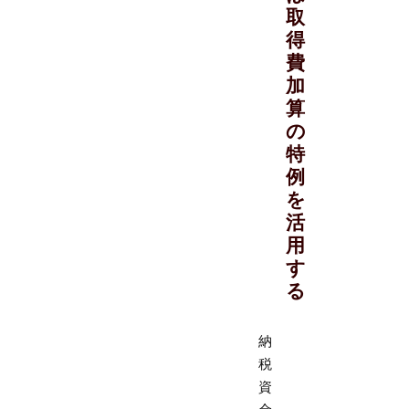
取
得
費
加
算
の
特
例
を
活
用
す
る
納
税
資