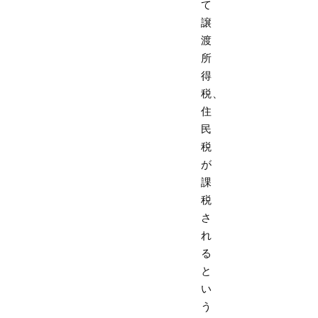
て
譲
渡
所
得
税、
住
民
税
が
課
税
さ
れ
る
と
い
う