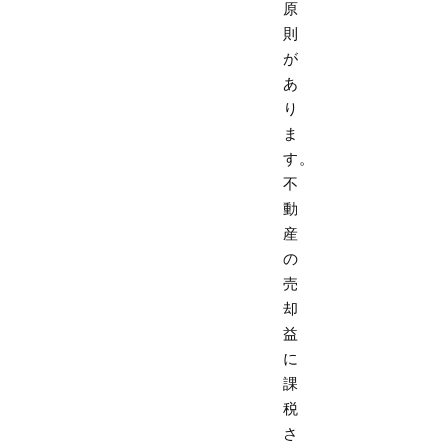
原
則
が
あ
り
ま
す。
不
動
産
の
売
却
益
に
課
税
さ