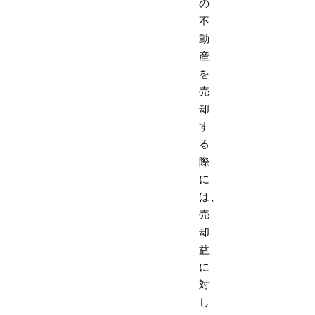
の
不
動
産
を
売
却
す
る
際
に
は、
売
却
益
に
対
し