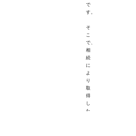
で
す。
そ
こ
で、
相
続
に
よ
り
取
得
し
た
土
地、
建