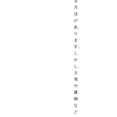
る
方
法
が
あ
り
ま
す。
し
か
し、
土
地
や
建
物
な
ど