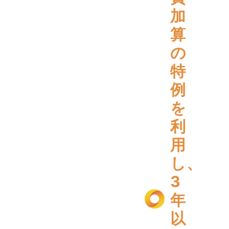
加
算
の
特
例
を
利
用
し、
3
年
以