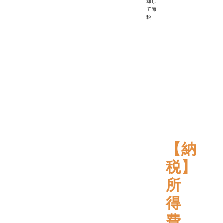
却し
て節
税
【納
税】
所
得
費