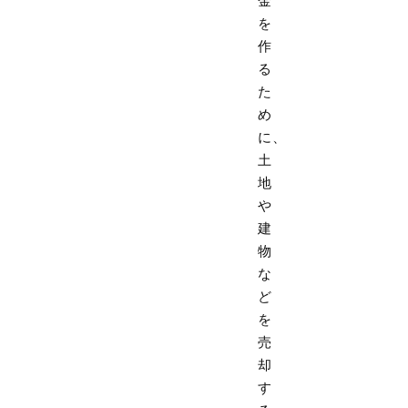
金
を
作
る
た
め
に、
土
地
や
建
物
な
ど
を
売
却
す