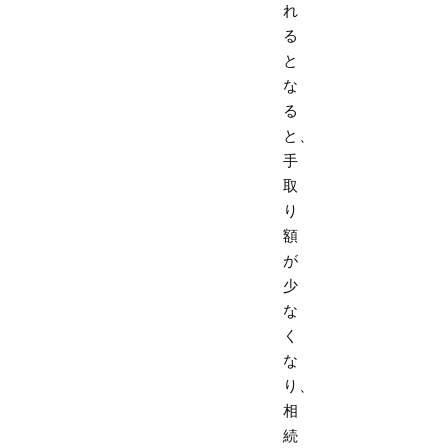
れ
る
と
な
る
と、
手
取
り
額
が
少
な
く
な
り、
相
続