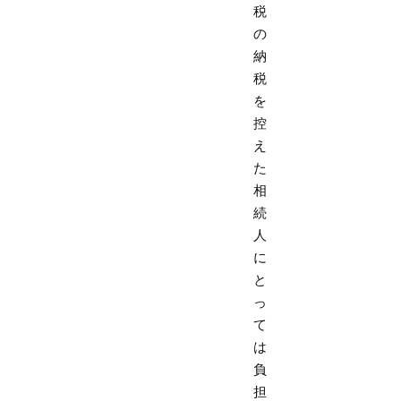
税
の
納
税
を
控
え
た
相
続
人
に
と
っ
て
は
負
担