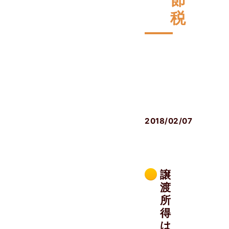
税
相
続
発
生
後
2018/02/07
譲
渡
所
得
は